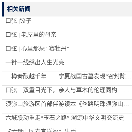
相关新闻
口弦 |饺子
口弦 | 老屋里的母亲
口弦 | 心里那朵 “赛牡丹”
一针一线绣出人生光亮
一樽秦酿越千年——宁夏战国古墓发现“密封陈酿”始末
口弦｜双重目光下，亲人与草木的伦理同构——评李向菊诗集《每一棵草都被深爱过》
须弥山旅游区首部伴游读本《丝路明珠须弥山》出版
六城联动重走“玉石之路” 溯源中华文明交流史
《六盘山区春官送福》出版