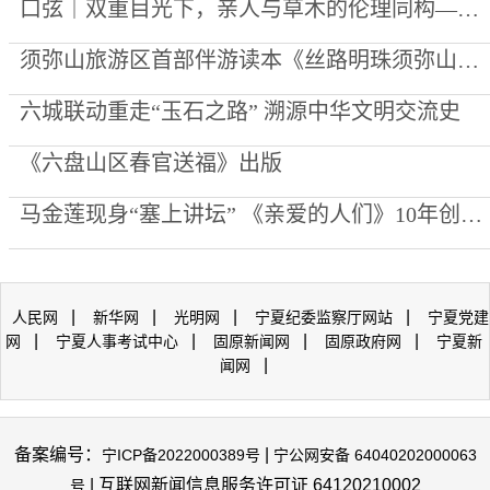
口弦｜双重目光下，亲人与草木的伦理同构——评李向菊诗集《每一棵草都被深爱过》
须弥山旅游区首部伴游读本《丝路明珠须弥山》出版
六城联动重走“玉石之路” 溯源中华文明交流史
《六盘山区春官送福》出版
马金莲现身“塞上讲坛” 《亲爱的人们》10年创作心路公开
|
|
|
|
人民网
新华网
光明网
宁夏纪委监察厅网站
宁夏党建
|
|
|
|
网
宁夏人事考试中心
固原新闻网
固原政府网
宁夏新
|
闻网
备案编号：
|
宁ICP备2022000389号
宁公网安备 64040202000063
| 互联网新闻信息服务许可证 64120210002
号