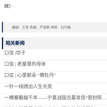
欣）
编辑：王青 责编：芦淑颖 审核：白巧梅
相关新闻
口弦 |饺子
口弦 | 老屋里的母亲
口弦 | 心里那朵 “赛牡丹”
一针一线绣出人生光亮
一樽秦酿越千年——宁夏战国古墓发现“密封陈酿”始末