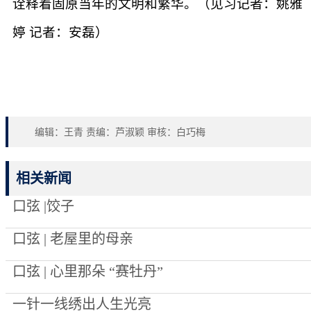
诠释着固原当年的文明和繁华。（见习记者：姚雅
婷 记者：安磊）
编辑：王青 责编：芦淑颖 审核：白巧梅
相关新闻
口弦 |饺子
口弦 | 老屋里的母亲
口弦 | 心里那朵 “赛牡丹”
一针一线绣出人生光亮