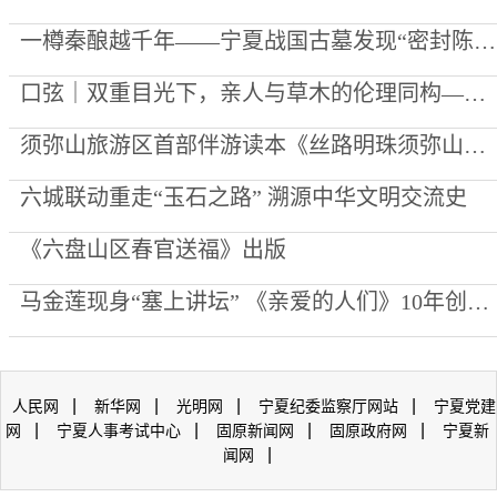
一樽秦酿越千年——宁夏战国古墓发现“密封陈酿”始末
口弦｜双重目光下，亲人与草木的伦理同构——评李向菊诗集《每一棵草都被深爱过》
须弥山旅游区首部伴游读本《丝路明珠须弥山》出版
六城联动重走“玉石之路” 溯源中华文明交流史
《六盘山区春官送福》出版
马金莲现身“塞上讲坛” 《亲爱的人们》10年创作心路公开
|
|
|
|
人民网
新华网
光明网
宁夏纪委监察厅网站
宁夏党建
|
|
|
|
网
宁夏人事考试中心
固原新闻网
固原政府网
宁夏新
|
闻网