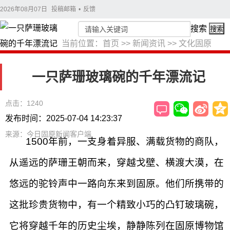
2026年08月07日
投稿邮箱
•
反馈
搜索
搜索
当前位置：
首页
>>
新闻资讯
>>
文化固原
一只萨珊玻璃碗的千年漂流记
点击：1240
发布时间：2025-07-04 14:23:37
来源：今日固原新闻客户端
1500年前，一支身着异服、满载货物的商队，
从遥远的萨珊王朝而来，穿越戈壁、横渡大漠，在
悠远的驼铃声中一路向东来到固原。他们所携带的
这批珍贵货物中，有一个精致小巧的凸钉玻璃碗，
它将穿越千年的历史尘埃，静静陈列在固原博物馆