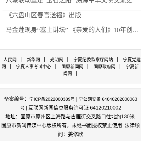
六城联动重走“玉石之路” 溯源中华文明交流史
《六盘山区春官送福》出版
马金莲现身“塞上讲坛” 《亲爱的人们》10年创作心路公开
|
|
|
|
人民网
新华网
光明网
宁夏纪委监察厅网站
宁夏党建
|
|
|
|
网
宁夏人事考试中心
固原新闻网
固原政府网
宁夏新
|
闻网
备案编号：
|
宁ICP备2022000389号
宁公网安备 64040202000063
| 互联网新闻信息服务许可证 64120210002
号
地址：固原市原州区上海路与古雁街交叉路口往北约130米
固原市新闻传媒中心版权所有，未经书面授权禁止使用 法律顾
问：姜修欣