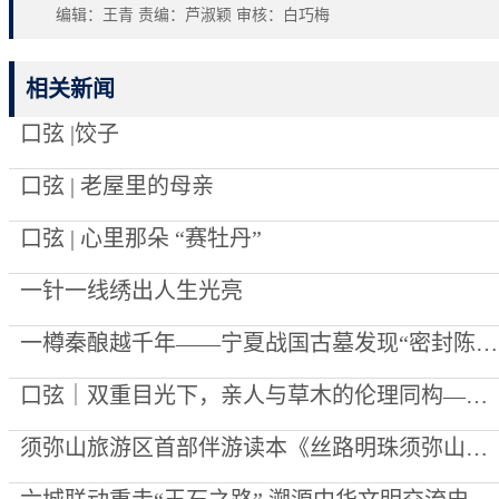
编辑：王青 责编：芦淑颖 审核：白巧梅
相关新闻
口弦 |饺子
口弦 | 老屋里的母亲
口弦 | 心里那朵 “赛牡丹”
一针一线绣出人生光亮
一樽秦酿越千年——宁夏战国古墓发现“密封陈酿”始末
口弦｜双重目光下，亲人与草木的伦理同构——评李向菊诗集《每一棵草都被深爱过》
须弥山旅游区首部伴游读本《丝路明珠须弥山》出版