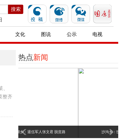
搜索
日
文化
图说
公示
电视
热点
新闻
菜、
菜整齐
贫路
沙沟乡：扶贫小车间 脱贫大作为