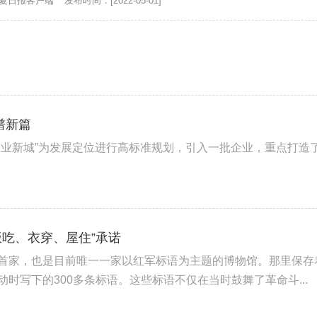
夏日报客户端
发布时间：[2022-05-01]
谱新篇
工业新城”为发展定位进行高标准规划，引入一批企业，重点打造
“饭吃、衣穿、屋住”承诺
首家，也是目前唯一一家以红军标语为主题的博物馆。那里保存
时写下的300多条标语。这些标语不仅在当时鼓舞了革命斗...