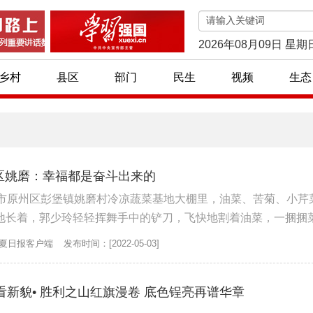
2026年08月09日 星期
乡村
县区
部门
民生
视频
生态
州区姚磨：幸福都是奋斗出来的
原市原州区彭堡镇姚磨村冷凉蔬菜基地大棚里，油菜、苦菊、小芹
地长着，郭少玲轻轻挥舞手中的铲刀，飞快地割着油菜，一捆捆
等半小时，就割完，给你送过去...
夏日报客户端
发布时间：[2022-05-03]
新貌• 胜利之山红旗漫卷 底色锃亮再谱华章
夏特色旅游村镇名单公布！
脱贫光荣户 || 震湖乡：退伍军人张文君 脱