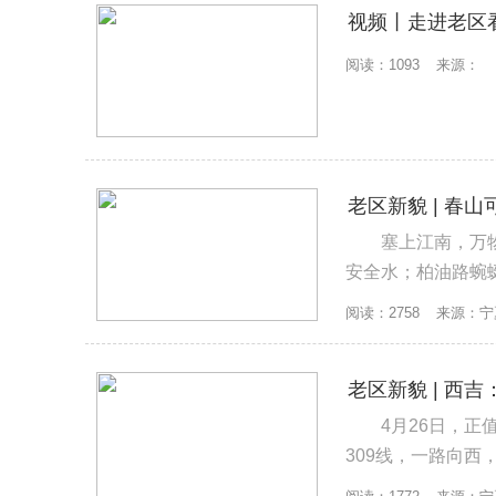
视频丨走进老区
阅读：1093
来源：
老区新貌 | 
塞上江南，万物奋发，春山可望
安全水；柏油路蜿
红军长征胜利翻越的
阅读：2758
来源：宁
老区新貌 | 西
4月26日，正值春夏交替
309线，一路向西，约2
接壤之处，建于两山