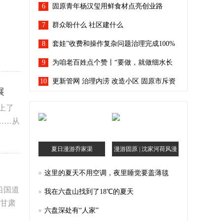
6
固原青年杨汉玺用鲜食材点亮创业路
7
群众盼什么 社区建什么
8
固原市问需于民绘就27张“生活地图”
套娃”收费和操作复杂问题治理完成100%
9
宁夏人看电视回到“简单模式”
为咱老百姓点个赞丨“要做，就做细水长
10
流的良心生意”
更新管网 治理内涝 改造小区 固原市斥资
展
96.7亿余元让城市“有里有面”
……从
夏日漫游乔家渠
漫游固原 | 沈家河荷风漫
记
这里的夏天不用空调，夜里睡觉要盖薄毯
我在六盘山找到了18℃的夏天
六盘深处有“人家”