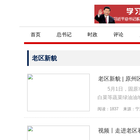
首页
总书记
时政
评论
老区新貌
老区新貌 | 原
5月1日，固
白菜等蔬菜绿油油
地堆码在畦边。“再
阅读：1837
来源：宁
视频丨走进老区看
沙沟乡：扶贫小车间 脱贫大作为
首批76个宁