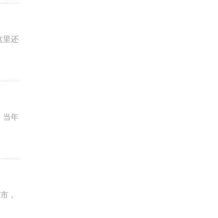
这里还
。当年
城市，