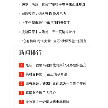
16岁，两冠！这位宁夏骑手在马来西亚刷屏
了
固原夜市：烟火升腾 焕发活力
上半年我市399个重点项目开复工
漫游固原丨去隆德，品一页清凉诗行
“心有榜样 行有力量” 全区“榜样课堂”巡回宣
讲固原报告会举行
新闻排行
1
最新！福银高速由北向南部分路段实施交
2
通管制
药材春种忙 千亩土地孕希望
3
患有脑瘫，并未阻止他成为一名青年作家
4
真情服务暖了乡亲心
5
微故事丨一炉烟火烤出幸福味