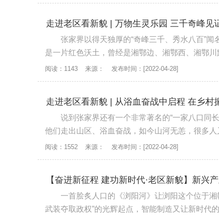
走进老区看新貌 | 万物生灵乐园 三千奇峰见
张家界以得天独厚的“奇峰三千、秀水八百”
是一片红色沃土，曾经是湘鄂边、湘鄂西、湘鄂川黔
阅读：1143
来源：
发布时间：[2022-04-28]
走进老区看新貌 | 从浴血奋战中启程 在乡村
说到张家界还有一个非常著名的“一家八口同
他们走出山区、浴血奋战，如今山河无恙，很多人又
阅读：1552
来源：
发布时间：[2022-04-28]
一首脍炙人口的《浏阳河》让浏阳这个位于湘
武装夺取政权”的光辉起点，智能制造又让新时代的浏