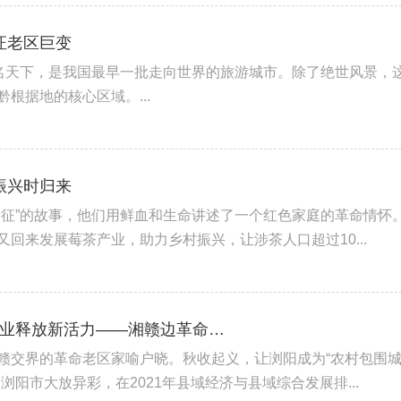
证老区巨变
闻名天下，是我国最早一批走向世界的旅游城市。除了绝世风景，
根据地的核心区域。...
振兴时归来
长征”的故事，他们用鲜血和生命讲述了一个红色家庭的革命情怀
回来发展莓茶产业，助力乡村振兴，让涉茶人口超过10...
【奋进新征程 建功新时代·老区新貌】新兴产业释放新活力——湘赣边革命老区纪行
赣交界的革命老区家喻户晓。秋收起义，让浏阳成为“农村包围
阳市大放异彩，在2021年县域经济与县域综合发展排...