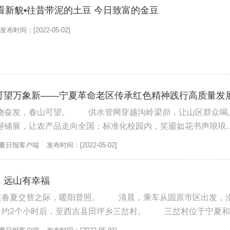
看新貌•往昔带泥的土豆 今日致富的金豆
发布时间：[2022-05-02]
春山可望万象新——宁夏革命老区传承红色精神践行高质量发
。 供水管网穿越沟岭梁峁，让山区群众喝上了
蜒铺展，让农产品走向全国；标准化校园内，笑靥如花书声琅琅
最后一座高山六盘山到素有“...
夏日报客户端
发布时间：[2022-05-02]
吉：远山有幸福
之际，暖阳普照。 清晨，乘车从固原市区出发，沿国道
个小时后，至西吉县田坪乡三岔村。 三岔村位于宁夏和甘肃
相交的一块凹地上，...