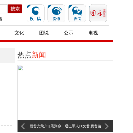
搜索
四
文化
图说
公示
电视
热点
新闻
脱贫光荣户 || 震湖乡：退伍军人张文君 脱贫路