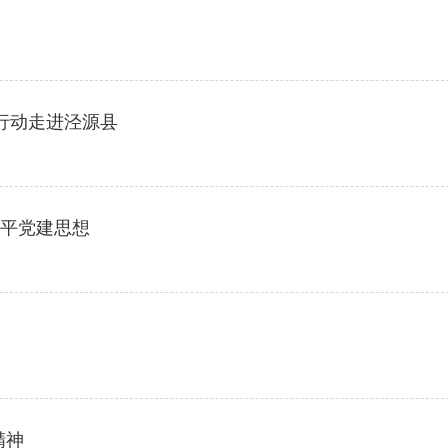
行动走进泾源县
]
近平党建思想
]
精神