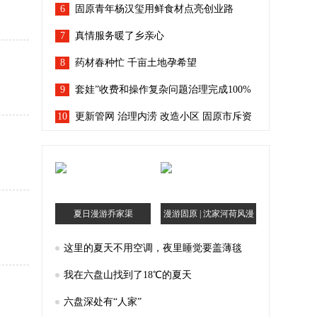
6
固原青年杨汉玺用鲜食材点亮创业路
7
真情服务暖了乡亲心
8
药材春种忙 千亩土地孕希望
9
套娃”收费和操作复杂问题治理完成100%
10
宁夏人看电视回到“简单模式”
更新管网 治理内涝 改造小区 固原市斥资
96.7亿余元让城市“有里有面”
夏日漫游乔家渠
漫游固原 | 沈家河荷风漫
记
这里的夏天不用空调，夜里睡觉要盖薄毯
我在六盘山找到了18℃的夏天
六盘深处有“人家”