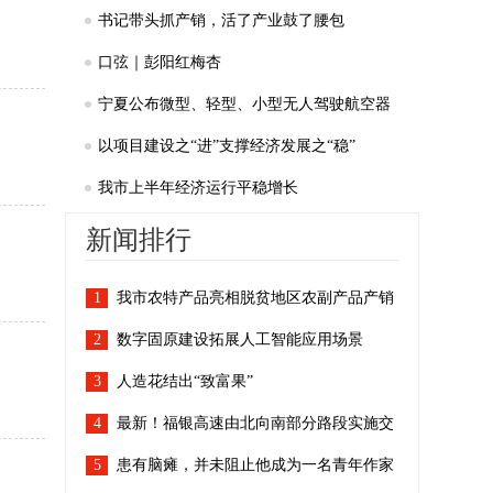
上“领头羊”
书记带头抓产销，活了产业鼓了腰包
口弦｜彭阳红梅杏
宁夏公布微型、轻型、小型无人驾驶航空器
适飞空域范围
以项目建设之“进”支撑经济发展之“稳”
我市上半年经济运行平稳增长
新闻排行
1
我市农特产品亮相脱贫地区农副产品产销
2
对接活动
数字固原建设拓展人工智能应用场景
3
人造花结出“致富果”
4
最新！福银高速由北向南部分路段实施交
5
通管制
患有脑瘫，并未阻止他成为一名青年作家