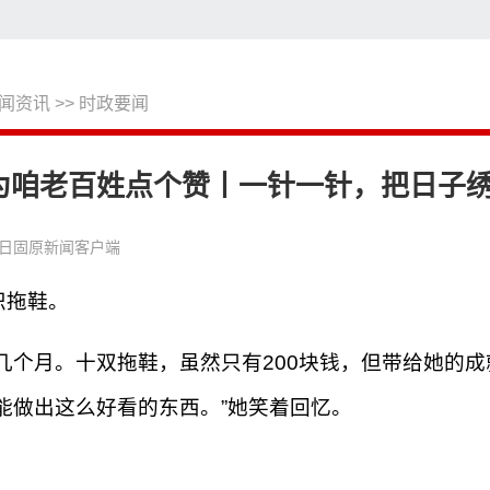
闻资讯
>>
时政要闻
搜
为咱老百姓点个赞丨一针一针，把日子
日固原新闻客户端
织拖鞋。
了几个月。十双拖鞋，虽然只有200块钱，但带给她的
能做出这么好看的东西。”她笑着回忆。