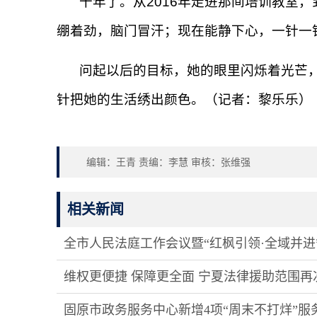
十年了。从2016年走进那间培训教室
绷着劲，脑门冒汗；现在能静下心，一针一
问起以后的目标，她的眼里闪烁着光芒
针把她的生活绣出颜色。（记者：黎乐乐）
编辑：王青 责编：李慧 审核：张维强
相关新闻
全市人民法庭工作会议暨“红枫引领·全域并进
维权更便捷 保障更全面 宁夏法律援助范围再次
固原市政务服务中心新增4项“周末不打烊”服