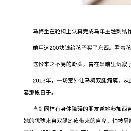
马梅坐在轮椅上认真完成马年主题刺绣
她用这200块钱给孩子买了东西。看着
这份来之不易的盼头，曾在黑暗里沉寂
2013年，一场意外让马梅双腿瘫痪，
容那段日子。
直到同样有身体障碍的朋友邀她参加西
她的犹豫来自双腿瘫痪带来的自卑，怕被另