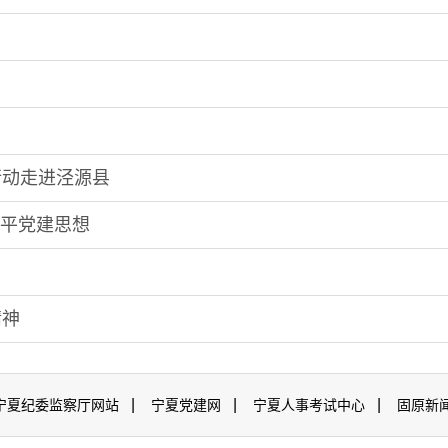
行动走进泾源县
近平党建思想
精神
|
|
|
宁夏纪委监察厅网站
宁夏党建网
宁夏人事考试中心
固原新