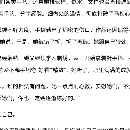
她们各类手艺，还帮她推轮椅、倒水，文件也会直接送
流手艺、分享经验。细微处的温情，彻底打破了马梅
掌握不好力度，手被勒出了细密的伤口，作品还因编得
”她说。于是，她编错了拆，拆了再编。她跟自己较劲
已经娴熟。她又继续学习刺绣，从一开始拿着针手抖、
爱不释手地夸“好看”“精致”。她听了，心里满满的
人。谁的针法有问题，她一点点耐心教，安慰她们，不
诉她们，你也一定会逐渐练好的。”
的自己。