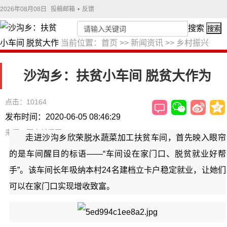
2026年08月08日
投稿邮箱
•
反馈
搜索
搜索
当前位置：
首页
>>
新闻资讯
>>
乡村振兴
沙沟乡：扶贫小车间 脱贫大作为
点击：10164
发布时间：2020-06-05 08:46:29
来源：西吉新闻网
走进沙沟乡欣荣脱水蔬菜加工扶贫车间，首先映入眼帘
的是车间醒目的标语——“车间设在家门口、脱贫就业好帮
手”。该车间长年吸纳本村24名建档立卡户稳定就业，让她们
可以在家门口实现增收致富。