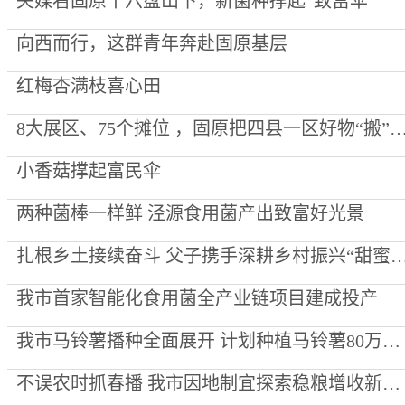
央媒看固原丨六盘山下，新菌种撑起“致富伞”
向西而行，这群青年奔赴固原基层
红梅杏满枝喜心田
8大展区、75个摊位 ，固原把四县一区好物“搬”到了
小香菇撑起富民伞
两种菌棒一样鲜 泾源食用菌产出致富好光景
扎根乡土接续奋斗 父子携手深耕乡村振兴“
我市首家智能化食用菌全产业链项目建成投产
我市马铃薯播种全面展开 计划种植马铃薯80万亩 全产业链产值预计60亿元
不误农时抓春播 我市因地制宜探索稳粮增收新路径