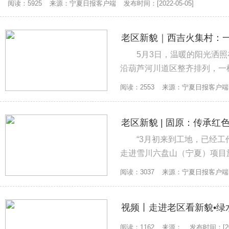
阅读：5925
来源：宁夏日报客户端
发布时间：[2022-05-05]
老区新貌｜西吉火集村：一
5月3日，温暖的阳光洒
沿葫芦河川道区整齐排列，一棵棵嫩绿的蔬
松地膜上板结的沙土，尽快放苗。
阅读：2553
来源：宁夏日报客户端
老区新貌 | 固原：传承红
“3月初来到工地，已经工
走进雪川六盘山（宁夏）项目
北、四川等地的500多名工人，
阅读：3037
来源：宁夏日报客户端
视频丨走进老区看新貌•绿
阅读：1162
来源：
发布时间：[202