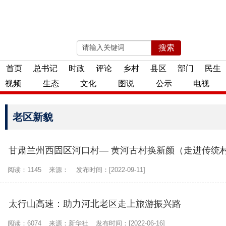
搜索
2026年08月08日 星期六
首页
总书记
时政
评论
乡村
县区
部门
民生
视频
生态
文化
图说
公示
电视
老区新貌
甘肃兰州西固区河口村— 黄河古村换新颜（走进传统
阅读：1145
来源：
发布时间：[2022-09-11]
太行山高速：助力河北老区走上旅游振兴路
阅读：6074
来源：新华社
发布时间：[2022-06-16]