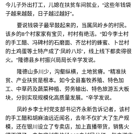
今儿子外出打工，儿媳在扶贫车间就业，“这些年钱袋
子越来越鼓，日子越过越好”。
要说钱袋子最早鼓起来的，当属凤岭乡的村民。
该乡的8个村家家有宝贝，村村有绝活。“如今李士村
的手工醋、冯碑村的石磨面、齐岔村的蜂蜜、卜岔村
的土鸡蛋等土特产成了‘凤岭八珍’，线上线下都卖得很
火。”隆德县乡村振兴局局长辛学发说。
隆德山多川少，沟壑纵横，土地贫瘠。“精准扶
贫、产业扶贫是根本。如今全县畜牧养殖、特色加
工、中草药及蔬菜种植、劳务输出、特色旅游五大板
块，分别实现规模化高质量发展。”辛学发说。
凤岭乡李士村党支部书记齐永新告诉记者，该村
的手工醋和胡麻油远近闻名，去年不仅扩大了生产规
模，还在银川设立了专卖店，加上直播带货，销售火