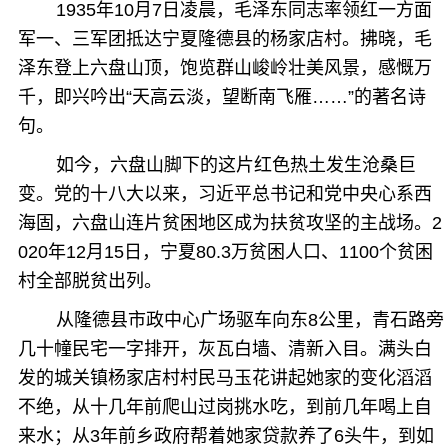
1935年10月7日凌晨，毛泽东同志率领红一方面
军一、三军团抵达宁夏隆德县的杨家店村。拂晓，毛
泽东登上六盘山顶，饱览群山峻岭壮美风景，感慨万
千，即兴吟出“天高云淡，望断南飞雁……”的著名诗
句。
如今，六盘山脚下的这片红色热土发生沧桑巨
变。党的十八大以来，习近平总书记和党中央心系西
海固，六盘山连片贫困地区成为扶贫攻坚的主战场。2
020年12月15日，宁夏80.3万贫困人口、1100个贫困
村全部脱贫出列。
从隆德县市政中心广场驱车向东8公里，青石路旁
几十幢民宅一字排开，灰瓦白墙、清新入目。满头白
发的城关镇杨家店村村民马玉花讲起她家的变化滔滔
不绝，从十几年前爬山过岗挑水吃，到前几年喝上自
来水；从3年前乡政府帮着她家贷款养了6头牛，到如