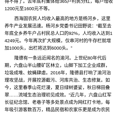
得不得了。去年底村集体给365户村民分红，每户增收
1200元至1600元不等。
西海固农民人均收入最高的地方是杨河乡，这里
养牛产业发展迅速。杨河乡党委书记田野说：“截至去
年底全乡养牛户占村民总人口的92%，人均收入达到1
4249元。今年再次扩大规模，仅串河村的牛存栏就增
加1000头，出栏将达到6000头。”
隆德有一条远近闻名的渝河。上世纪80年代后
期，六盘山半山腰矿区林立，山脚下加工企业成群，
垃圾成堆、蚊蝇肆虐。2016年，隆德县打响了渝河治
理攻坚战，开展控源截污、河库共治、生态修复。如
今，这里春季山花烂漫，夏日绿树婆娑，秋日梯田叠
翠……流域生态治理初见成效。“近几年，六盘山红军
长征纪念馆、老巷子等多处景点成为网红打卡地，每
年吸引游客数百万，精品民宿和农家乐更是成为农民