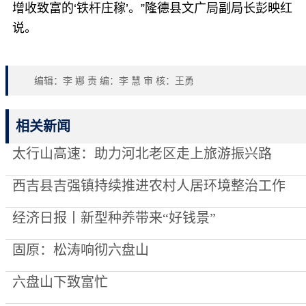
增收致富的‘铁杆庄稼’。”隆德县文广局副局长彭映红
说。
编辑：李 娜 责 编：李 慧 审 核：王勇
相关新闻
太行山高速：助力河北老区走上旅游振兴路
西吉县吉强镇持续推进农村人居环境整治工作
经济日报丨新型种养带来“好钱景”
固原：松涛响彻六盘山
六盘山下致富忙