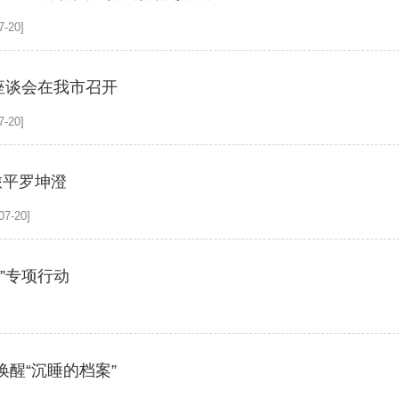
-20]
座谈会在我市召开
-20]
旅平罗坤澄
7-20]
”专项行动
]
醒“沉睡的档案”