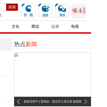
搜索
六
文化
图说
公示
电视
热点
新闻
脱贫光荣户 || 震湖乡：退伍军人张文君 脱贫路