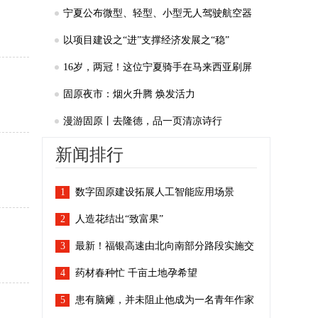
上“领头羊”
宁夏公布微型、轻型、小型无人驾驶航空器
适飞空域范围
以项目建设之“进”支撑经济发展之“稳”
16岁，两冠！这位宁夏骑手在马来西亚刷屏
了
固原夜市：烟火升腾 焕发活力
漫游固原丨去隆德，品一页清凉诗行
新闻排行
1
数字固原建设拓展人工智能应用场景
2
人造花结出“致富果”
3
最新！福银高速由北向南部分路段实施交
4
通管制
药材春种忙 千亩土地孕希望
5
患有脑瘫，并未阻止他成为一名青年作家