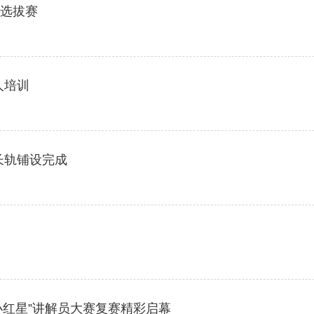
赛选拔赛
]
人培训
长轨铺设完成
小红星”讲解员大赛复赛精彩启幕