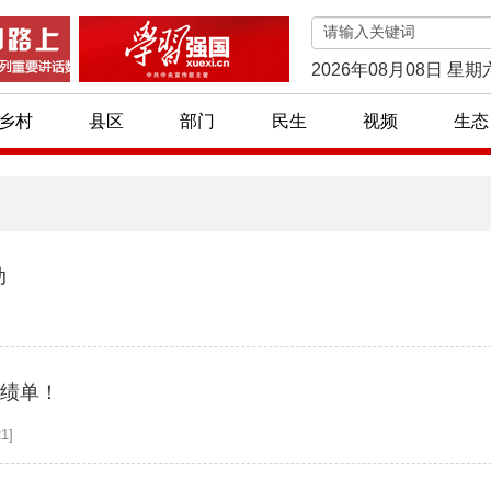
2026年08月08日 星期
乡村
县区
部门
民生
视频
生态
动
]
成绩单！
1]
贫小车间 脱贫大作为
首批76个宁夏特色旅游村镇名单公布！