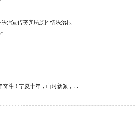
]
云”上石榴花开 法治同心筑梦 ——宁夏以网络法治宣传夯实民族团结法治根基的实践
0]
创意海报·社会主义是干出来的 | 十双手，十年奋斗！宁夏十年，山河新颜，足迹铿锵！
]