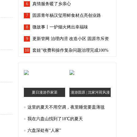
6
真情服务暖了乡亲心
7
固原青年杨汉玺用鲜食材点亮创业路
8
微故事丨一炉烟火烤出幸福味
9
更新管网 治理内涝 改造小区 固原市斥资
10
96.7亿余元让城市“有里有面”
套娃”收费和操作复杂问题治理完成100%
宁夏人看电视回到“简单模式”
夏日漫游乔家渠
漫游固原 | 沈家河荷风漫
记
这里的夏天不用空调，夜里睡觉要盖薄毯
我在六盘山找到了18℃的夏天
六盘深处有“人家”