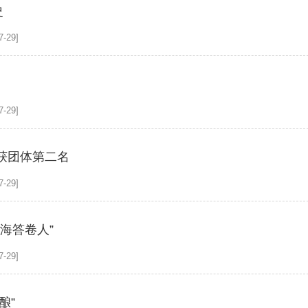
史
-29]
-29]
获团体第二名
-29]
海答卷人”
-29]
酿”