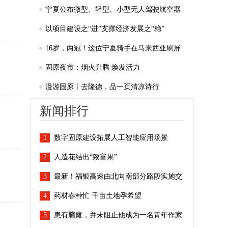
上“领头羊”
宁夏公布微型、轻型、小型无人驾驶航空器
适飞空域范围
以项目建设之“进”支撑经济发展之“稳”
16岁，两冠！这位宁夏骑手在马来西亚刷屏
了
固原夜市：烟火升腾 焕发活力
漫游固原丨去隆德，品一页清凉诗行
新闻排行
1
数字固原建设拓展人工智能应用场景
2
人造花结出“致富果”
3
最新！福银高速由北向南部分路段实施交
4
通管制
药材春种忙 千亩土地孕希望
5
患有脑瘫，并未阻止他成为一名青年作家