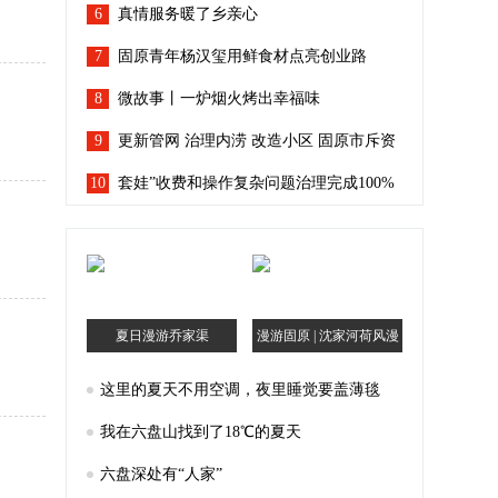
6
真情服务暖了乡亲心
7
固原青年杨汉玺用鲜食材点亮创业路
8
微故事丨一炉烟火烤出幸福味
9
更新管网 治理内涝 改造小区 固原市斥资
10
96.7亿余元让城市“有里有面”
套娃”收费和操作复杂问题治理完成100%
宁夏人看电视回到“简单模式”
夏日漫游乔家渠
漫游固原 | 沈家河荷风漫
记
这里的夏天不用空调，夜里睡觉要盖薄毯
我在六盘山找到了18℃的夏天
六盘深处有“人家”