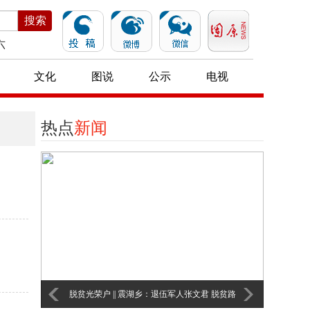
搜索
六
文化
图说
公示
电视
热点
新闻
光荣户 || 震湖乡：退伍军人张文君 脱贫路
沙沟乡：扶贫小车间 