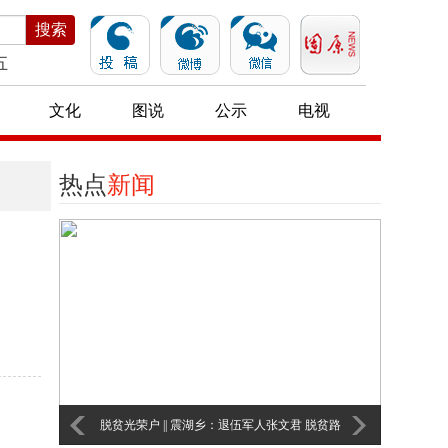
搜索
五
文化
图说
公示
电视
热点
新闻
脱贫光荣户 || 震湖乡：退伍军人张文君 脱贫路