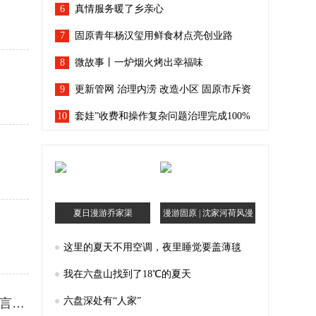
6
真情服务暖了乡亲心
7
固原青年杨汉玺用鲜食材点亮创业路
8
微故事丨一炉烟火烤出幸福味
9
更新管网 治理内涝 改造小区 固原市斥资
10
96.7亿余元让城市“有里有面”
套娃”收费和操作复杂问题治理完成100%
宁夏人看电视回到“简单模式”
夏日漫游乔家渠
漫游固原 | 沈家河荷风漫
记
这里的夏天不用空调，夜里睡觉要盖薄毯
我在六盘山找到了18℃的夏天
六盘深处有“人家”
精准建言高水平履职 携手共促高质量发展——市政协五届四次会议委员发言大会发言摘编