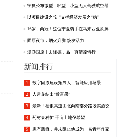
上“领头羊”
宁夏公布微型、轻型、小型无人驾驶航空器
适飞空域范围
以项目建设之“进”支撑经济发展之“稳”
16岁，两冠！这位宁夏骑手在马来西亚刷屏
了
固原夜市：烟火升腾 焕发活力
漫游固原丨去隆德，品一页清凉诗行
新闻排行
1
数字固原建设拓展人工智能应用场景
2
人造花结出“致富果”
3
最新！福银高速由北向南部分路段实施交
4
通管制
药材春种忙 千亩土地孕希望
5
患有脑瘫，并未阻止他成为一名青年作家