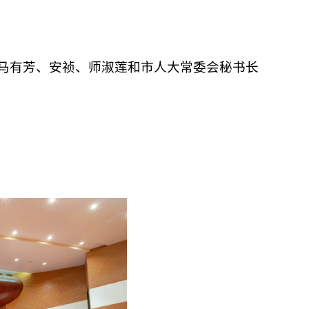
马有芳、安祯、师淑莲和市人大常委会秘书长