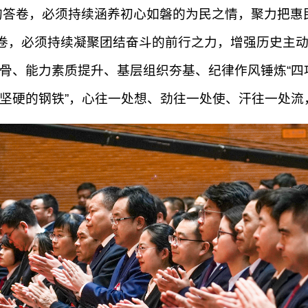
出彩的答卷，必须持续涵养初心如磐的为民之情，聚力把
卷，必须持续凝聚团结奋斗的前行之力，增强历史主动
骨、能力素质提升、基层组织夯基、纪律作风锤炼“四
块坚硬的钢铁”，心往一处想、劲往一处使、汗往一处