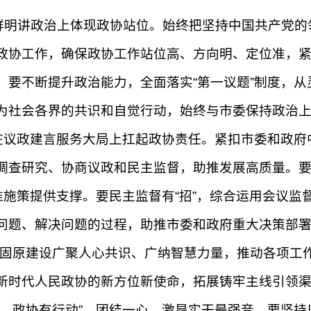
鲜明讲政治上体现政协站位。始终把坚持中国共产党的
政协工作，确保政协工作站位高、方向明、定位准，
。要不断提升政治能力，全面落实“第一议题”制度，
为社会各界的共识和自觉行动，始终与市委保持政治
，在议政建言服务大局上扛起政协责任。紧扣市委和政
查研究、协商议政和民主监督，助推发展高质量。要协
准施策提供支撑。要民主监督有“招”，综合运用会议
题、解决问题的过程，助推市委和政府重大决策部署落
化固原建设广聚人心共识、广纳智慧力量，推动各项工
新时代人民政协的新方位新使命，拓展铸牢主线引领
署、政协有行动”，团结一心，激昂实干最强音。要坚