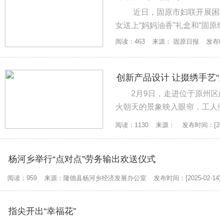
近日，固原市妇联开展困
女送上“妈妈油香”礼盒和“固原织
阅读：463
来源： 固原日报
发布时
创新产品设计 让掇绣手艺“
2月9日，走进位于原州
火朝天的景象映入眼帘，工人
意想不到。...
阅读：1130
来源：
发布时间：[202
杨河乡举行“点对点”劳务输出欢送仪式
阅读：959
来源：隆德县杨河乡经济发展办公室
发布时间：[2025-02-14
指尖开出“幸福花”