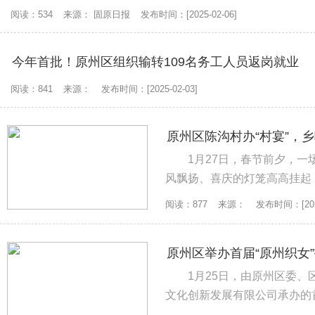
阅读：534
来源： 固原日报
发布时间：[2025-02-06]
今年首批！原州区组织输转109名务工人员返岗就业
阅读：841
来源：
发布时间：[2025-02-03]
原州区陈沟村办“村宴”，
1月27日，春节前夕，一
风飘扬、喜庆的灯笼高高挂起
闹，处处洋溢着浓浓的年味和“烟
阅读：877
来源：
发布时间：[2025
原州区举办首届“原州织女
1月25日，由原州区委
文化创新发展有限公司承办的
区14个乡镇（街道）的192名参