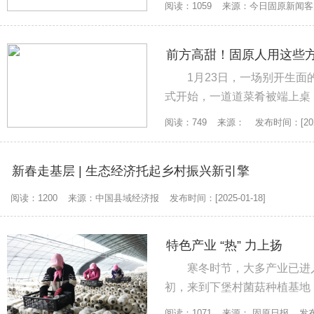
阅读：1059
来源：今日固原新闻客
前方高甜！固原人用这些方
1月23日，一场别开生
式开始，一道道菜肴被端上桌
蔬、软烂入味的暖锅……村民们
阅读：749
来源：
发布时间：[2025
新春走基层 | 生态经济托起乡村振兴新引擎
阅读：1200
来源：中国县域经济报
发布时间：[2025-01-18]
特色产业 “热” 力上扬
寒冬时节，大多产业已进
初，来到下堡村菌菇种植基地
棒摆放整齐，两侧的平菇已有成
阅读：1071
来源： 固原日报
发布