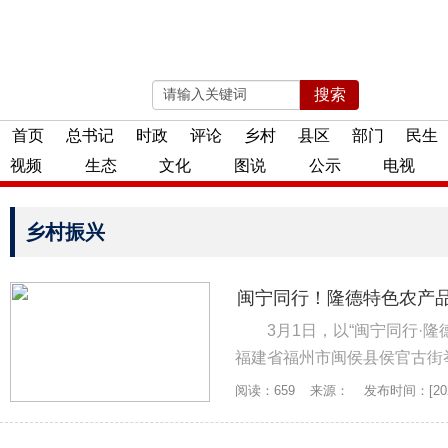
搜索
2026年08月08日 星期六
首页
总书记
时政
评论
乡村
县区
部门
民生
视频
生态
文化
图说
公示
电视
乡村振兴
闽宁同行！隆德特色农产品
3月1日，以“闽宁同行·
福建省福州市闽侯县侯官古街举行
阅读：659
来源：
发布时间：[2025