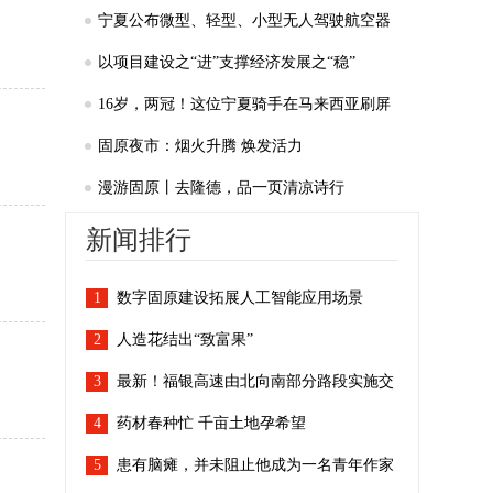
上“领头羊”
宁夏公布微型、轻型、小型无人驾驶航空器
适飞空域范围
以项目建设之“进”支撑经济发展之“稳”
16岁，两冠！这位宁夏骑手在马来西亚刷屏
了
固原夜市：烟火升腾 焕发活力
漫游固原丨去隆德，品一页清凉诗行
新闻排行
1
数字固原建设拓展人工智能应用场景
2
人造花结出“致富果”
3
最新！福银高速由北向南部分路段实施交
4
通管制
药材春种忙 千亩土地孕希望
5
患有脑瘫，并未阻止他成为一名青年作家