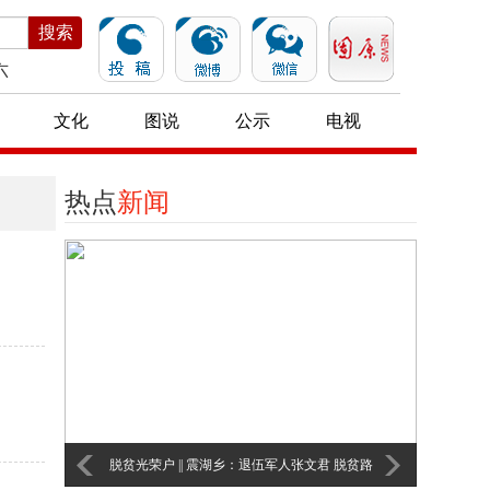
搜索
六
文化
图说
公示
电视
热点
新闻
脱贫光荣户 || 震湖乡：退伍军人张文君 脱贫路