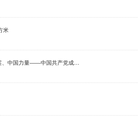
方米
为解决人类重大问题贡献中国智慧、中国方案、中国力量——中国共产党成立105周年的世界影响