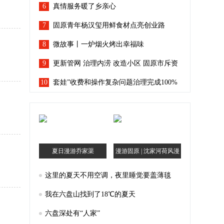
6
真情服务暖了乡亲心
7
固原青年杨汉玺用鲜食材点亮创业路
8
微故事丨一炉烟火烤出幸福味
9
更新管网 治理内涝 改造小区 固原市斥资
10
96.7亿余元让城市“有里有面”
套娃”收费和操作复杂问题治理完成100%
宁夏人看电视回到“简单模式”
夏日漫游乔家渠
漫游固原 | 沈家河荷风漫
记
这里的夏天不用空调，夜里睡觉要盖薄毯
我在六盘山找到了18℃的夏天
六盘深处有“人家”