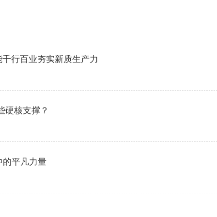
能千行百业夯实新质生产力
些硬核支撑？
中的平凡力量
）