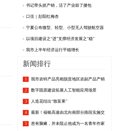
书记带头抓产销，活了产业鼓了腰包
口弦｜彭阳红梅杏
宁夏公布微型、轻型、小型无人驾驶航空器
适飞空域范围
以项目建设之“进”支撑经济发展之“稳”
我市上半年经济运行平稳增长
新闻排行
1
我市农特产品亮相脱贫地区农副产品产销
2
对接活动
数字固原建设拓展人工智能应用场景
3
人造花结出“致富果”
4
最新！福银高速由北向南部分路段实施交
5
通管制
患有脑瘫，并未阻止他成为一名青年作家