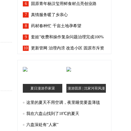
6
固原青年杨汉玺用鲜食材点亮创业路
7
真情服务暖了乡亲心
8
药材春种忙 千亩土地孕希望
9
套娃”收费和操作复杂问题治理完成100%
10
宁夏人看电视回到“简单模式”
更新管网 治理内涝 改造小区 固原市斥资
96.7亿余元让城市“有里有面”
夏日漫游乔家渠
漫游固原 | 沈家河荷风漫
记
这里的夏天不用空调，夜里睡觉要盖薄毯
我在六盘山找到了18℃的夏天
六盘深处有“人家”