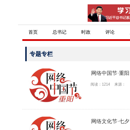
首页
总书记
时政
评论
专题专栏
网络中国节·重阳
阅读：1214
来源：
网络文化节·七夕
沙沟乡：扶贫小车间 脱贫大作为
首批76个宁