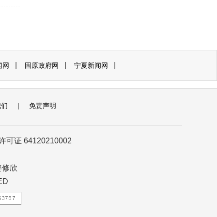
|
|
|
闻网
固原政府网
宁夏新闻网
我们
|
免责声明
证 64120210002
姜修欣
ED