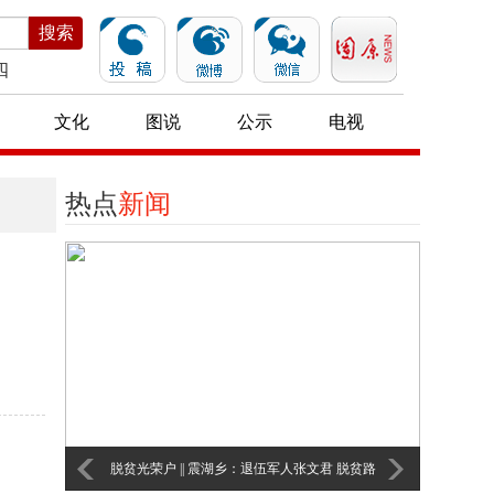
搜索
四
文化
图说
公示
电视
热点
新闻
脱贫路
沙沟乡：扶贫小车间 脱贫大作为