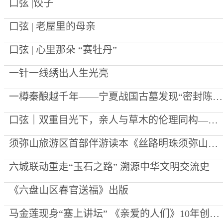
口弦 |饺子
口弦 | 老屋里的母亲
口弦 | 心里那朵 “赛牡丹”
一针一线绣出人生光亮
一樽秦酿越千年——宁夏战国古墓发现“密封陈酿”始末
口弦｜双重目光下，亲人与草木的伦理同构——评李向菊诗集《每一棵草都被深爱过》
须弥山旅游区首部伴游读本《丝路明珠须弥山》出版
六城联动重走“玉石之路” 溯源中华文明交流史
《六盘山区春官送福》出版
马金莲现身“塞上讲坛” 《亲爱的人们》10年创作心路公开