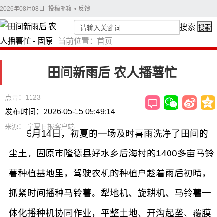
2026年08月08日
投稿邮箱
•
反馈
搜索
搜索
当前位置：
首页
田间新雨后 农人播薯忙
点击：1123
发布时间：2026-05-15 09:49:14
来源： 宁夏日报客户端
5月14日，初夏的一场及时喜雨洗净了田间的
尘土，固原市隆德县好水乡后海村的1400多亩马铃
薯种植基地里，驾驶农机的种植户趁着雨后初晴，
抓紧时间播种马铃薯。犁地机、旋耕机、马铃薯一
体化播种机协同作业，平整土地、开沟起垄、覆膜