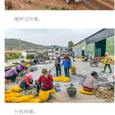
播种马铃薯。
分拣种薯。