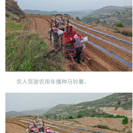
农人驾驶农用车播种马铃薯。