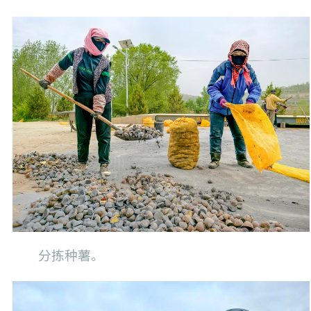
分拣种薯。