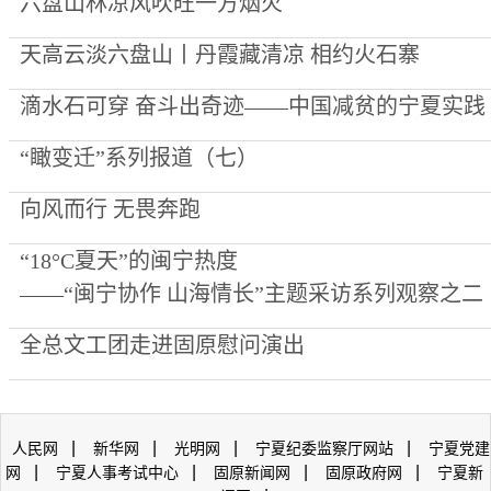
六盘山林凉风吹旺一方烟火
天高云淡六盘山丨丹霞藏清凉 相约火石寨
滴水石可穿 奋斗出奇迹——中国减贫的宁夏实践
“瞰变迁”系列报道（七）
向风而行 无畏奔跑
“18°C夏天”的闽宁热度
——“闽宁协作 山海情长”主题采访系列观察之二
全总文工团走进固原慰问演出
|
|
|
|
人民网
新华网
光明网
宁夏纪委监察厅网站
宁夏党建
|
|
|
|
网
宁夏人事考试中心
固原新闻网
固原政府网
宁夏新