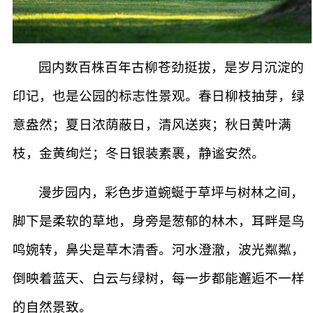
园内数百株百年古柳苍劲挺拔，是岁月沉淀的
印记，也是公园的标志性景观。春日柳枝抽芽，绿
意盎然；夏日浓荫蔽日，清风送爽；秋日黄叶满
枝，金黄绚烂；冬日银装素裹，静谧安然。
漫步园内，彩色步道蜿蜒于草坪与树林之间，
脚下是柔软的草地，身旁是葱郁的林木，耳畔是鸟
鸣婉转，鼻尖是草木清香。河水澄澈，波光粼粼，
倒映着蓝天、白云与绿树，每一步都能邂逅不一样
的自然景致。