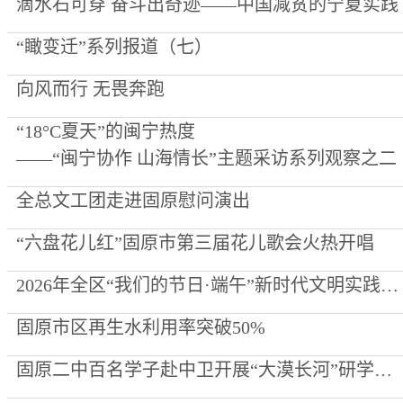
滴水石可穿 奋斗出奇迹——中国减贫的宁夏实践
“瞰变迁”系列报道（七）
向风而行 无畏奔跑
“18°C夏天”的闽宁热度
——“闽宁协作 山海情长”主题采访系列观察之二
全总文工团走进固原慰问演出
“六盘花儿红”固原市第三届花儿歌会火热开唱
2026年全区“我们的节日·端午”新时代文明实践集中示范活动在启幕
固原市区再生水利用率突破50%
固原二中百名学子赴中卫开展“大漠长河”研学实践