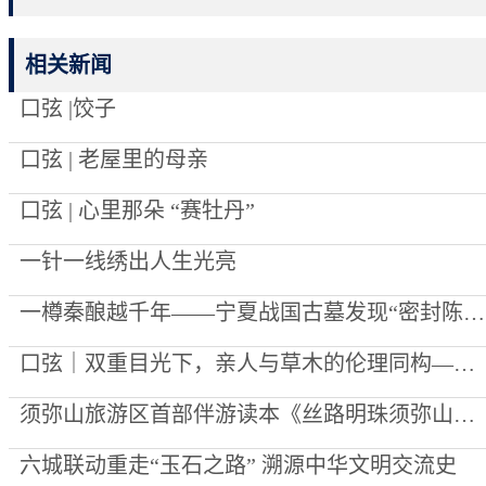
相关新闻
口弦 |饺子
口弦 | 老屋里的母亲
口弦 | 心里那朵 “赛牡丹”
一针一线绣出人生光亮
一樽秦酿越千年——宁夏战国古墓发现“密封陈酿”始末
口弦｜双重目光下，亲人与草木的伦理同构——评李向菊诗集《每一棵草都被深爱过》
须弥山旅游区首部伴游读本《丝路明珠须弥山》出版
六城联动重走“玉石之路” 溯源中华文明交流史