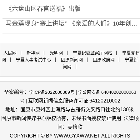
《六盘山区春官送福》出版
马金莲现身“塞上讲坛” 《亲爱的人们》10年创作心路公开
|
|
|
|
人民网
新华网
光明网
宁夏纪委监察厅网站
宁夏党建
|
|
|
|
网
宁夏人事考试中心
固原新闻网
固原政府网
宁夏新
|
闻网
备案编号：
|
宁ICP备2022000389号
宁公网安备 64040202000063
| 互联网新闻信息服务许可证 64120210002
号
地址：固原市原州区上海路与古雁街交叉路口往北约130米
固原市新闻传媒中心版权所有，未经书面授权禁止使用 法律顾
问：姜修欣
COPYRIGHT © BY WWW.GYXWW.NET ALL RIGHTS