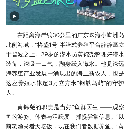
在距离海岸线30公里的广东珠海小蜘洲岛
北侧海域，“格盛1号”半潜式养殖平台静静矗立
于碧波之上。29岁的潜水员黄锦尧整理好潜水
装备，深吸一口气，翻身跃入海水。他是深远
海养殖产业发展中涌现出的海上新农人，也是
这座养殖水体超3万立方米“钢铁岛屿”的守护
人。
黄锦尧的职责是当好“鱼群医生”——观察
鱼的游姿、体表与活跃度，捕捉异常信息。“以
前老渔民看天吃饭，现在我们看数据养鱼。”黄