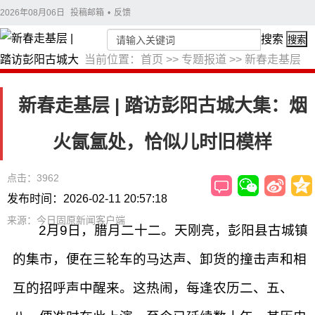
2026年08月06日
投稿邮箱
•
反馈
搜索
搜索
当前位置：
首页
>>
专题报道
>>
新春走基层
新春走基层 | 踏访彭阳古城大集：烟
火氤氲处，恰似儿时旧模样
点击：3962
发布时间：2026-02-11 20:57:18
来源：今日固原新闻客户端
2月9日，腊月二十二。天刚亮，彭阳县古城镇
的集市，便在三轮车的马达声、卸货的撞击声和相
互的招呼声中醒来。这热闹，每逢农历二、五、