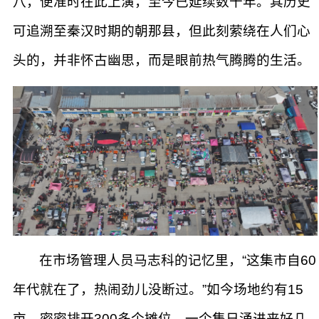
八，便准时在此上演，至今已延续数十年。其历史
可追溯至秦汉时期的朝那县，但此刻萦绕在人们心
头的，并非怀古幽思，而是眼前热气腾腾的生活。
在市场管理人员马志科的记忆里，“这集市自60
年代就在了，热闹劲儿没断过。”如今场地约有15
亩，密密排开300多个摊位，一个集日涌进来好几