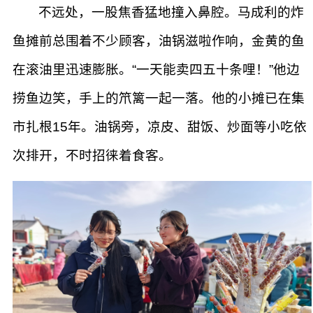
不远处，一股焦香猛地撞入鼻腔。马成利的炸
鱼摊前总围着不少顾客，油锅滋啦作响，金黄的鱼
在滚油里迅速膨胀。“一天能卖四五十条哩！”他边
捞鱼边笑，手上的笊篱一起一落。他的小摊已在集
市扎根15年。油锅旁，凉皮、甜饭、炒面等小吃依
次排开，不时招徕着食客。