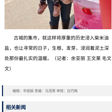
古城的集市，就这样将厚重的历史浸入柴米油
盐，也让寻常的日子，生根、发芽，浸润着泥土深
处那份最扎实的温暖。（记者：余亚丽 王文莱 毛文
文）
编辑：辛丽娟 责编：马茂荣 审核：白巧梅
相关新闻