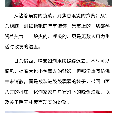
从沾着晨露的蔬菜，到焦香滚烫的炸货；从针
头线脑，到红艳艳的年节装饰，集市上的一切都蒸
腾着热气——炉火的、呼吸的、更是无数人用力生
活时散发的温度。
日头偏西，喧嚣如潮水般缓缓退去。不时可以
瞥见，提着大包小包离去的背影。但那份热闹仿佛
并未消散，而是被装进鼓鼓囊囊的袋子，带回四面
八方的村庄，化作家家户户窗灯下的晚饭炊烟，以
及关于明天朴素而现实的盼望。