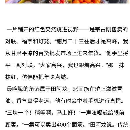
一片铺开的红色突然跳进视野——是宗占刚售卖的
对联、福字和灯笼。“腊月二十三往后才是高峰，我
从甘肃平凉的百货批发市场上进来年货。”他手里捋
平一副对联，“大家高兴，我也跟着高兴。”那一抹
抹红，仿佛能把年味点燃。
最喧腾的角落属于田阿龙。烤面筋在炉上滋滋冒
油，香气窜得老远，他有时会举着手机进行直播。
“三块一个！稍等啊，马上好！”一声吆喝递给眼前
顾客。“一集可以卖出400个面筋。”田阿龙说。传统