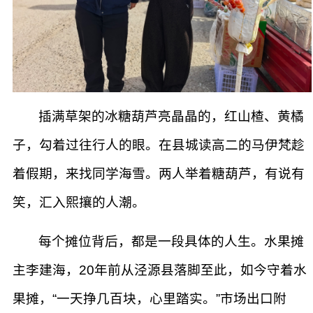
插满草架的冰糖葫芦亮晶晶的，红山楂、黄橘
子，勾着过往行人的眼。在县城读高二的马伊梵趁
着假期，来找同学海雪。两人举着糖葫芦，有说有
笑，汇入熙攘的人潮。
每个摊位背后，都是一段具体的人生。水果摊
主李建海，20年前从泾源县落脚至此，如今守着水
果摊，“一天挣几百块，心里踏实。”市场出口附