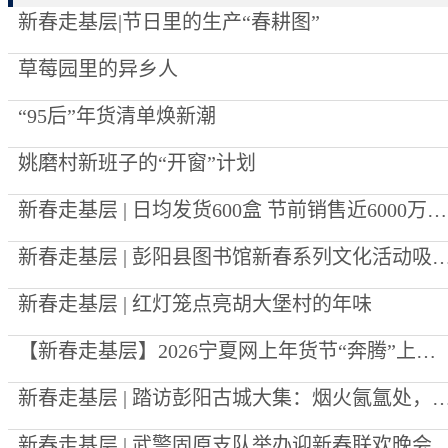
新春走基层|节日里的生产“春耕图”
草莓园里的异乡人
“95后”年货清单焕新潮
姚磨村新班子的“开窗”计划
新春走基层 | 日均发货600盒 节前销售近6000万元 泾源黄牛肉“跑”向全国年夜饭餐桌
新春走基层 | 彭阳县图书馆新春系列文化活动
新春走基层 | 红灯笼点亮胡大堡村的年味
【新春走基层】2026宁夏网上年货节“奔腾”上线 年味“码”上到
新春走基层 | 踏访彭阳古城大集：烟火氤氲处，恰
新春走基层 | 武警固原支队举办迎新春联欢晚会