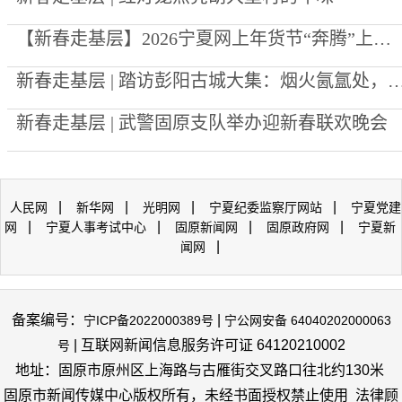
【新春走基层】2026宁夏网上年货节“奔腾”上线 年味“码”上到
新春走基层 | 踏访彭阳古城大集：烟火氤氲处，恰
新春走基层 | 武警固原支队举办迎新春联欢晚会
|
|
|
|
人民网
新华网
光明网
宁夏纪委监察厅网站
宁夏党建
|
|
|
|
网
宁夏人事考试中心
固原新闻网
固原政府网
宁夏新
|
闻网
备案编号：
|
宁ICP备2022000389号
宁公网安备 64040202000063
| 互联网新闻信息服务许可证 64120210002
号
地址：固原市原州区上海路与古雁街交叉路口往北约130米
固原市新闻传媒中心版权所有，未经书面授权禁止使用 法律顾