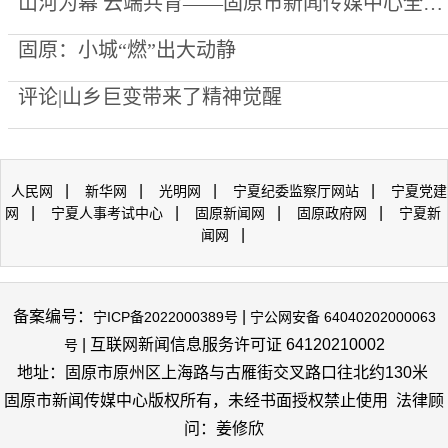
山河为幕 云端共育——固原市新闻传媒中心全媒直播能力建设跃升记录
固原：小城“燃”出大动静
评论|山乡巨变带来了精神觉醒
|
|
|
|
人民网
新华网
光明网
宁夏纪委监察厅网站
宁夏党建
|
|
|
|
网
宁夏人事考试中心
固原新闻网
固原政府网
宁夏新
|
闻网
备案编号：
|
宁ICP备2022000389号
宁公网安备 64040202000063
| 互联网新闻信息服务许可证 64120210002
号
地址：固原市原州区上海路与古雁街交叉路口往北约130米
固原市新闻传媒中心版权所有，未经书面授权禁止使用 法律顾
问：姜修欣