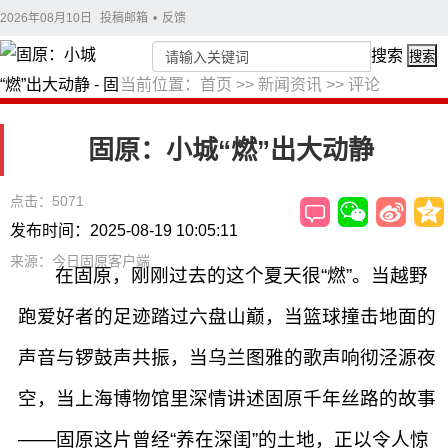
2026年08月10日
投稿邮箱
•
反馈
搜索
搜索
当前位置：
首页
>>
新闻资讯
>>
评论
固原：小城“燃”出大动静
点击：5071
发布时间：2025-08-19 10:05:11
来源：今日固原客户端
在固原，刚刚过去的这个夏天很“燃”。当越野
跑爱好者的足迹踏过六盘山巅，当篮球撞击地面的
声音与锣鼓声共振，当乌兰图雅的歌声响彻泾源夜
空，当上海博物馆里深情讲述固原千年丝路的故事
——固原这片曾经“养在深闺”的土地，正以令人惊