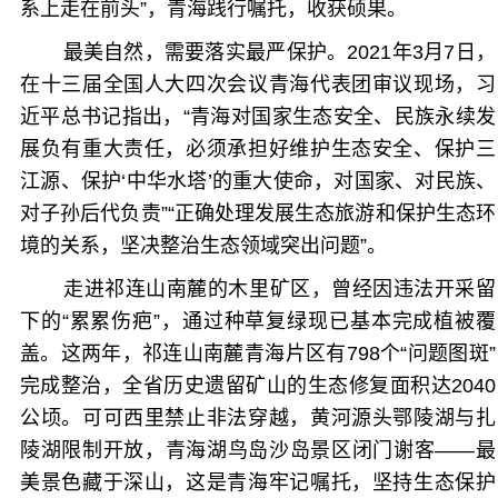
系上走在前头”，青海践行嘱托，收获硕果。
最美自然，需要落实最严保护。2021年3月7日，
在十三届全国人大四次会议青海代表团审议现场，习
近平总书记指出，“青海对国家生态安全、民族永续发
展负有重大责任，必须承担好维护生态安全、保护三
江源、保护‘中华水塔’的重大使命，对国家、对民族、
对子孙后代负责”“正确处理发展生态旅游和保护生态环
境的关系，坚决整治生态领域突出问题”。
走进祁连山南麓的木里矿区，曾经因违法开采留
下的“累累伤疤”，通过种草复绿现已基本完成植被覆
盖。这两年，祁连山南麓青海片区有798个“问题图斑”
完成整治，全省历史遗留矿山的生态修复面积达2040
公顷。可可西里禁止非法穿越，黄河源头鄂陵湖与扎
陵湖限制开放，青海湖鸟岛沙岛景区闭门谢客——最
美景色藏于深山，这是青海牢记嘱托，坚持生态保护