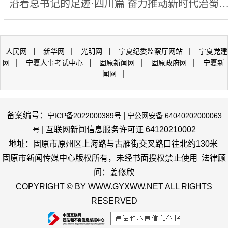
沿着总书记的足迹·四川篇 奋力推动新时代治蜀兴川再上
|
|
|
|
人民网
新华网
光明网
宁夏纪委监察厅网站
宁夏党建
|
|
|
|
网
宁夏人事考试中心
固原新闻网
固原政府网
宁夏新
|
闻网
备案编号：
|
宁ICP备2022000389号
宁公网安备 64040202000063
| 互联网新闻信息服务许可证 64120210002
号
地址：固原市原州区上海路与古雁街交叉路口往北约130米
固原市新闻传媒中心版权所有，未经书面授权禁止使用 法律顾
问：姜修欣
COPYRIGHT © BY WWW.GYXWW.NET ALL RIGHTS
RESERVED