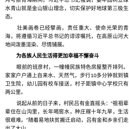
月考察青海期间，习近平总书记强调，要牢固树立绿
水青山就是金山银山理念，切实保护好地球第三极生
态。
壮美画卷已经擘画，责任重大、使命光荣的青
海，将遵循习近平总书记的谆谆嘱托，在高原山河大
地间泼墨渲染、尽情铺展。
为各族人民生活得更加幸福不懈奋斗
眼前的班彦村，一幢幢民族特色房屋整齐排列。
家家户户通上自来水、天然气，步行10多分钟就到镇
卫生院，幼儿园有校车接送，村子距镇中心学校只有
两公里。
说起从前的日子来，村民吕有金直摇头：“祖祖辈
辈住在山沟里，长年喝窖水，种庄稼十年九旱，生活
很艰难。”随着易地扶贫搬迁启动，吕有金和乡亲们走
出了大山。