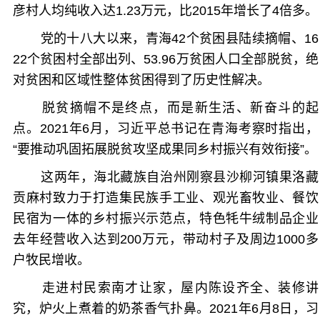
彦村人均纯收入达1.23万元，比2015年增长了4倍多。
党的十八大以来，青海42个贫困县陆续摘帽、16
22个贫困村全部出列、53.96万贫困人口全部脱贫，绝
对贫困和区域性整体贫困得到了历史性解决。
脱贫摘帽不是终点，而是新生活、新奋斗的起
点。2021年6月，习近平总书记在青海考察时指出，
“要推动巩固拓展脱贫攻坚成果同乡村振兴有效衔接”。
这两年，海北藏族自治州刚察县沙柳河镇果洛藏
贡麻村致力于打造集民族手工业、观光畜牧业、餐饮
民宿为一体的乡村振兴示范点，特色牦牛绒制品企业
去年经营收入达到200万元，带动村子及周边1000多
户牧民增收。
走进村民索南才让家，屋内陈设齐全、装修讲
究，炉火上煮着的奶茶香气扑鼻。2021年6月8日，习