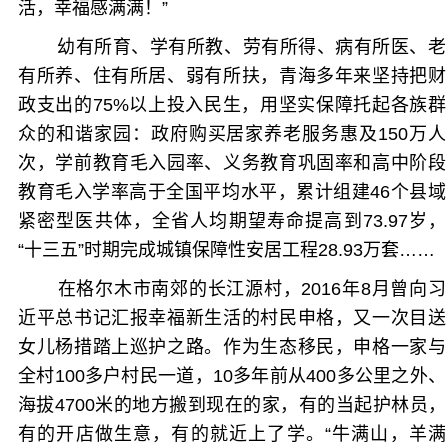
活，幸福感满满！”
幼有所育、学有所教、劳有所得、病有所医、老
有所养、住有所居、弱有所扶，青海多年来坚持把财
政支出的75%以上投入民生，用坚实保障托起各族群
众的和谐家园：政府购买居家养老服务惠及150万人
次，学前教育毛入园率、义务教育巩固率和高中阶段
教育毛入学率高于全国平均水平，累计组建46个县域
紧密型医共体，全省人均期望寿命提高到73.97岁，
“十三五”时期完成城镇保障性安居工程28.93万套……
在格尔木市南郊的长江源村，2016年8月曾向习
近平总书记汇报幸福新生活的村民申格，又一次目送
女儿杨措踏上巡护之路。作为生态移民，申格一家与
全村100多户村民一道，10多年前从400多公里之外、
海拔4700米的地方搬到现在的家，有的当起护林员，
有的开店做生意，有的就近上了学。“牛满山，羊满