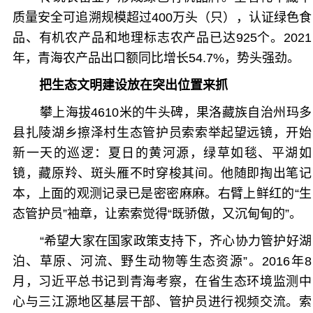
质量安全可追溯规模超过400万头（只），认证绿色食
品、有机农产品和地理标志农产品已达925个。2021
年，青海农产品出口额同比增长54.7%，势头强劲。
把生态文明建设放在突出位置来抓
攀上海拔4610米的牛头碑，果洛藏族自治州玛多
县扎陵湖乡擦泽村生态管护员索索举起望远镜，开始
新一天的巡逻：夏日的黄河源，绿草如毯、平湖如
镜，藏原羚、斑头雁不时穿梭其间。他随即掏出笔记
本，上面的观测记录已是密密麻麻。右臂上鲜红的“生
态管护员”袖章，让索索觉得“既骄傲，又沉甸甸的”。
“希望大家在国家政策支持下，齐心协力管护好湖
泊、草原、河流、野生动物等生态资源”。2016年8
月，习近平总书记到青海考察，在省生态环境监测中
心与三江源地区基层干部、管护员进行视频交流。索