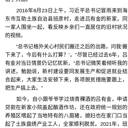
2016年8月23日上午，习近平总书记冒雨来到海
东市互助土族自治县班彦村，走进吕有金的新家，同
一家人围坐一起，看反映乡亲们一直居住的旧村状况
的视频。
“总书记格外关心村民们搬迁之后的出路，问我‘搬
下来了，今后有什么打算？’。”尽管已经过去6年，吕
有金对当日情景仍记忆犹新，“总书记微笑着倾听我的
讲述，勉励说，新村建设要同发展生产和促进就业结
合起来，大家生活安顿下来，各项脱贫措施要跟上，
把生产搞上去。”
如今，自小跟爷爷学过烧青稞酒的吕有金，申请
贷款在新家小院盖起酿酒作坊，还在政府统一规划的
养殖区喂起了当地特有的八眉猪，媳妇也在家门口当
起了土族盘绣产业工人，全家顺利脱贫。2021年，班