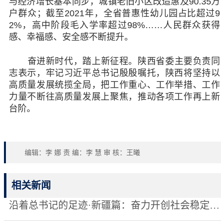
与经济增长基本同步，城镇老旧小区改造惠及90.35万
户群众；截至2021年，全省普惠性幼儿园占比超过9
2%，高中阶段毛入学率超过98%……人民群众获得
感、幸福感、安全感不断提升。
奋进新时代，踏上新征程。陕西省委主要负责同
志表示，牢记习近平总书记殷殷嘱托，陕西将坚持以
高质量发展统揽全局，把工作重心、工作举措、工作
力量不断往高质量发展上聚焦，推动各项工作再上新
台阶。
编辑：李 娜 责 编：李 慧 审 核：王曦
相关新闻
沿着总书记的足迹·新疆篇：奋力开创社会稳定和长治久安新局面