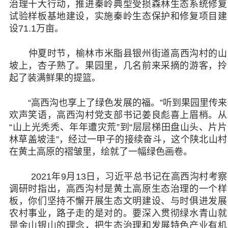
治理十大行动，推进秦岭典型受损森林生态系统修复
试验样板基地建设，实施秦岭生态保护和修复项目建
设71.1万亩。
仲夏时节，榆林市米脂县银州街道高西沟村的山
坡上，杏子熟了。果园里，几名前来采摘的游客，拎
起了装满鲜果的提篮。
“高西沟也享上了绿色发展的福。”听到果园里传来
欢声笑语，高西沟村党支部书记姜良彪喜上眉梢。从
“山上光秃秃、年年遭灾荒”到“层层梯田盘山头、片片
林草盖坡洼”，经过一甲子的接续奋斗，这个陕北山村
在黄土高原的褶皱里，绘就了一幅绿色画卷。
2021年9月13日，习近平总书记在高西沟村考察
调研时指出，高西沟村是黄土高原生态治理的一个样
板，你们坚持不懈开展生态文明建设、与时俱进发展
农村事业，路子走的是对的。要深入贯彻绿水青山就
是金山银山的理念，把生态治理和发展特色产业有机