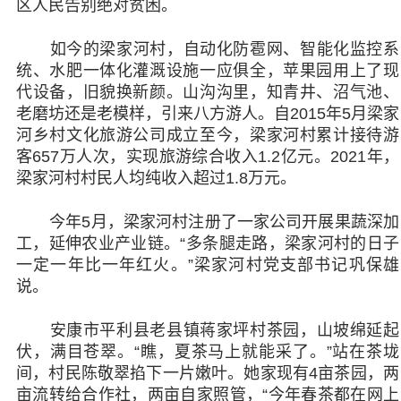
区人民告别绝对贫困。
如今的梁家河村，自动化防雹网、智能化监控系
统、水肥一体化灌溉设施一应俱全，苹果园用上了现
代设备，旧貌换新颜。山沟沟里，知青井、沼气池、
老磨坊还是老模样，引来八方游人。自2015年5月梁家
河乡村文化旅游公司成立至今，梁家河村累计接待游
客657万人次，实现旅游综合收入1.2亿元。2021年，
梁家河村村民人均纯收入超过1.8万元。
今年5月，梁家河村注册了一家公司开展果蔬深加
工，延伸农业产业链。“多条腿走路，梁家河村的日子
一定一年比一年红火。”梁家河村党支部书记巩保雄
说。
安康市平利县老县镇蒋家坪村茶园，山坡绵延起
伏，满目苍翠。“瞧，夏茶马上就能采了。”站在茶垅
间，村民陈敬翠掐下一片嫩叶。她家现有4亩茶园，两
亩流转给合作社，两亩自家照管，“今年春茶都在网上