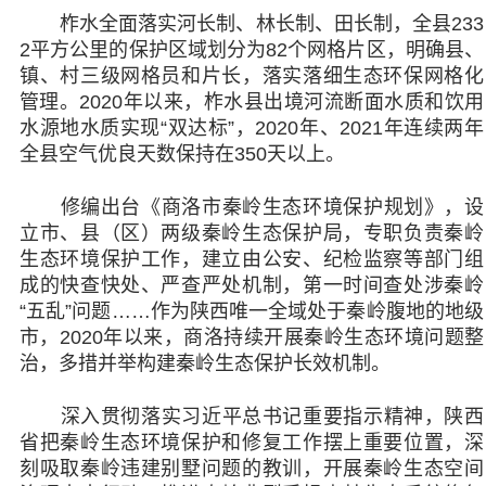
柞水全面落实河长制、林长制、田长制，全县233
2平方公里的保护区域划分为82个网格片区，明确县、
镇、村三级网格员和片长，落实落细生态环保网格化
管理。2020年以来，柞水县出境河流断面水质和饮用
水源地水质实现“双达标”，2020年、2021年连续两年
全县空气优良天数保持在350天以上。
修编出台《商洛市秦岭生态环境保护规划》，设
立市、县（区）两级秦岭生态保护局，专职负责秦岭
生态环境保护工作，建立由公安、纪检监察等部门组
成的快查快处、严查严处机制，第一时间查处涉秦岭
“五乱”问题……作为陕西唯一全域处于秦岭腹地的地级
市，2020年以来，商洛持续开展秦岭生态环境问题整
治，多措并举构建秦岭生态保护长效机制。
深入贯彻落实习近平总书记重要指示精神，陕西
省把秦岭生态环境保护和修复工作摆上重要位置，深
刻吸取秦岭违建别墅问题的教训，开展秦岭生态空间