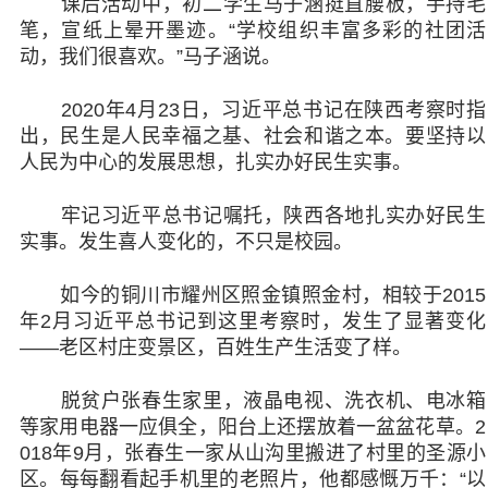
课后活动中，初二学生马子涵挺直腰板，手持毛
笔，宣纸上晕开墨迹。“学校组织丰富多彩的社团活
动，我们很喜欢。”马子涵说。
2020年4月23日，习近平总书记在陕西考察时指
出，民生是人民幸福之基、社会和谐之本。要坚持以
人民为中心的发展思想，扎实办好民生实事。
牢记习近平总书记嘱托，陕西各地扎实办好民生
实事。发生喜人变化的，不只是校园。
如今的铜川市耀州区照金镇照金村，相较于2015
年2月习近平总书记到这里考察时，发生了显著变化
——老区村庄变景区，百姓生产生活变了样。
脱贫户张春生家里，液晶电视、洗衣机、电冰箱
等家用电器一应俱全，阳台上还摆放着一盆盆花草。2
018年9月，张春生一家从山沟里搬进了村里的圣源小
区。每每翻看起手机里的老照片，他都感慨万千：“以