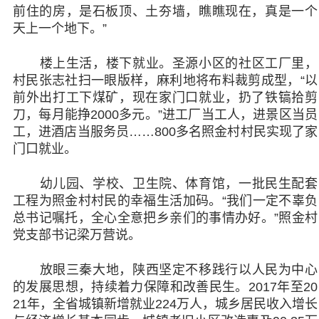
前住的房，是石板顶、土夯墙，瞧瞧现在，真是一个
天上一个地下。”
楼上生活，楼下就业。圣源小区的社区工厂里，
村民张志社扫一眼版样，麻利地将布料裁剪成型，“以
前外出打工下煤矿，现在家门口就业，扔了铁镐拾剪
刀，每月能挣2000多元。”进工厂当工人，进景区当员
工，进酒店当服务员……800多名照金村村民实现了家
门口就业。
幼儿园、学校、卫生院、体育馆，一批民生配套
工程为照金村村民的幸福生活加码。“我们一定不辜负
总书记嘱托，全心全意把乡亲们的事情办好。”照金村
党支部书记梁万营说。
放眼三秦大地，陕西坚定不移践行以人民为中心
的发展思想，持续着力保障和改善民生。2017年至20
21年，全省城镇新增就业224万人，城乡居民收入增长