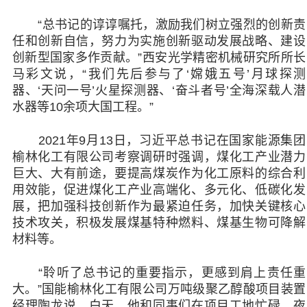
“总书记的谆谆嘱托，激励我们树立强烈的创新责
任和创新自信，努力为实施创新驱动发展战略、建设
创新型国家多作贡献。”西安光学精密机械研究所所长
马彩文说，“我们先后参与了‘嫦娥五号’月球探测
器、‘天问一号’火星探测器、‘奋斗者号’全海深载人潜
水器等10余项大国工程。”
2021年9月13日，习近平总书记在国家能源集团
榆林化工有限公司考察调研时强调，煤化工产业潜力
巨大、大有前途，要提高煤炭作为化工原料的综合利
用效能，促进煤化工产业高端化、多元化、低碳化发
展，把加强科技创新作为最紧迫任务，加快关键核心
技术攻关，积极发展煤基特种燃料、煤基生物可降解
材料等。
“聆听了总书记的重要指示，更感到肩上责任重
大。”国能榆林化工有限公司万吨级聚乙醇酸项目装置
经理陶龙说。白天，他和同事们在项目工地忙碌，夜