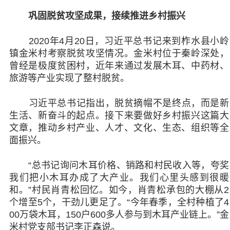
巩固脱贫攻坚成果，接续推进乡村振兴
2020年4月20日，习近平总书记来到柞水县小岭
镇金米村考察脱贫攻坚情况。金米村位于秦岭深处，
曾经是极度贫困村，近年来通过发展木耳、中药材、
旅游等产业实现了整村脱贫。
习近平总书记指出，脱贫摘帽不是终点，而是新
生活、新奋斗的起点。接下来要做好乡村振兴这篇大
文章，推动乡村产业、人才、文化、生态、组织等全
面振兴。
“总书记询问木耳价格、销路和村民收入等，夸奖
我们把小木耳办成了大产业。我们心里头感到很暖
和。”村民肖青松回忆。如今，肖青松承包的大棚从2
个增至5个，干劲儿更足了。“今年春季，全村种植了4
00万袋木耳，150户600多人参与到木耳产业链上。”金
米村党支部书记李正森说。