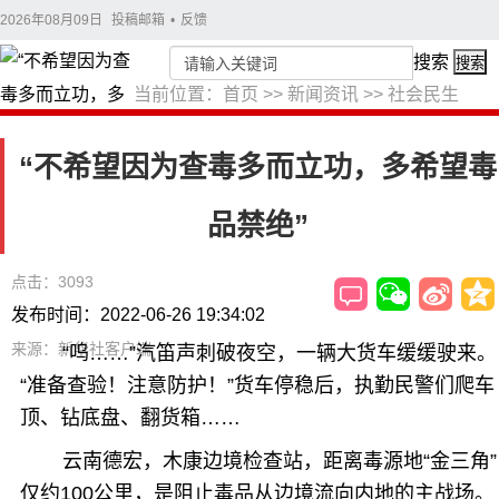
2026年08月09日
投稿邮箱
•
反馈
搜索
搜索
当前位置：
首页
>>
新闻资讯
>>
社会民生
“不希望因为查毒多而立功，多希望毒
品禁绝”
点击：3093
发布时间：2022-06-26 19:34:02
来源：新华社客户端
“呜……”汽笛声刺破夜空，一辆大货车缓缓驶来。
“准备查验！注意防护！”货车停稳后，执勤民警们爬车
顶、钻底盘、翻货箱……
云南德宏，木康边境检查站，距离毒源地“金三角”
仅约100公里，是阻止毒品从边境流向内地的主战场。