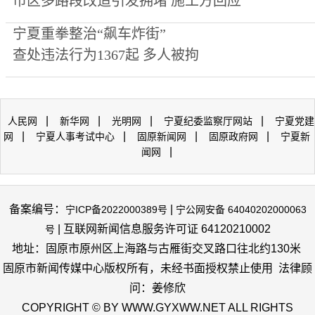
市区多路段改造引发拥堵 施工方回应
宁夏重拳整治“飙车炸街”
查处违法行为1367起 多人被拘
|
|
|
|
人民网
新华网
光明网
宁夏纪委监察厅网站
宁夏党建
|
|
|
|
网
宁夏人事考试中心
固原新闻网
固原政府网
宁夏新
|
闻网
备案编号：
|
宁ICP备2022000389号
宁公网安备 64040202000063
| 互联网新闻信息服务许可证 64120210002
号
地址：固原市原州区上海路与古雁街交叉路口往北约130米
固原市新闻传媒中心版权所有，未经书面授权禁止使用 法律顾
问：姜修欣
COPYRIGHT © BY WWW.GYXWW.NET ALL RIGHTS