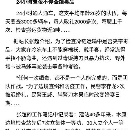
24小时昼夜不停查缉毒品
24小时通人通车，这支平均年龄26岁的队伍，每
天要查3000多辆车，每人敬礼2000多次、弯腰上千
次、检查搬运货物近3吨……
据站长张超介绍，为了检查冷链运输中是否夹带毒
品，大家在冷冻车上不能穿棉袄、戴手套，经常冻得
手指不能弯曲，还遇到过毒贩持刀具暴力抗法、野外
堵卡被马蜂毒蛇袭击等各种考验。
“任何一次缉毒，都不是一个人能完成的，而是团
队作战。”为了边境查缉和防疫工作，民警李存龙2次
推迟婚礼，民警王威、辅警刀木果临时改变婚宴日
期……
张超的工作笔记中记录着：建站40多年来，木康
边境检查站先后7次立集体一等功，30人立个人一等