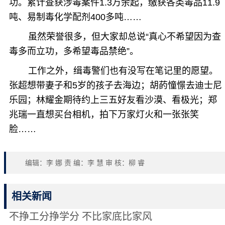
功。累计查获涉毒案件1.3万余起，缴获各类毒品11.9
吨、易制毒化学配剂400多吨……
虽然荣誉很多，但大家却总说“真心不希望因为查
毒多而立功，多希望毒品禁绝”。
工作之外，缉毒警们也有没写在笔记里的愿望。
张超想带妻子和5岁的孩子去海边；胡菂憧憬去迪士尼
乐园；林耀金期待约上三五好友看沙漠、看极光；郑
兆瑞一直想买台相机，拍下万家灯火和一张张笑
脸……
编辑：李 娜 责 编：李 慧 审 核：柳 睿
相关新闻
不挣工分挣学分 不比家底比家风