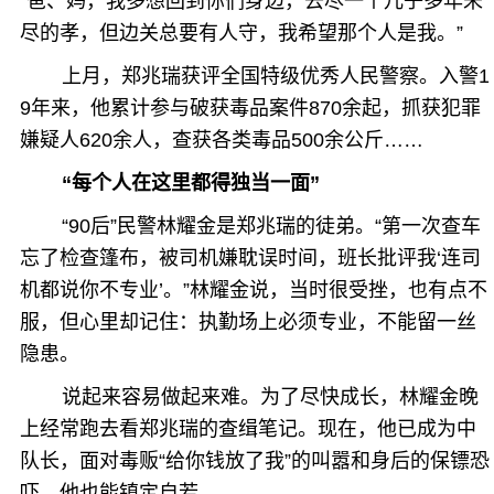
“爸、妈，我多想回到你们身边，去尽一个儿子多年未
尽的孝，但边关总要有人守，我希望那个人是我。”
上月，郑兆瑞获评全国特级优秀人民警察。入警1
9年来，他累计参与破获毒品案件870余起，抓获犯罪
嫌疑人620余人，查获各类毒品500余公斤……
“每个人在这里都得独当一面”
“90后”民警林耀金是郑兆瑞的徒弟。“第一次查车
忘了检查篷布，被司机嫌耽误时间，班长批评我‘连司
机都说你不专业’。”林耀金说，当时很受挫，也有点不
服，但心里却记住：执勤场上必须专业，不能留一丝
隐患。
说起来容易做起来难。为了尽快成长，林耀金晚
上经常跑去看郑兆瑞的查缉笔记。现在，他已成为中
队长，面对毒贩“给你钱放了我”的叫嚣和身后的保镖恐
吓，他也能镇定自若。