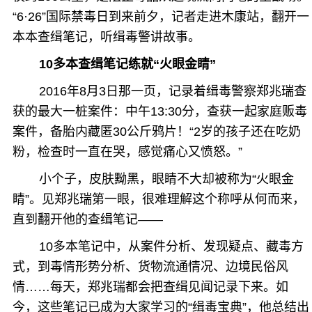
“6·26”国际禁毒日到来前夕，记者走进木康站，翻开一
本本查缉笔记，听缉毒警讲故事。
10多本查缉笔记练就“火眼金睛”
2016年8月3日那一页，记录着缉毒警察郑兆瑞查
获的最大一桩案件：中午13:30分，查获一起家庭贩毒
案件，备胎内藏匿30公斤鸦片！“2岁的孩子还在吃奶
粉，检查时一直在哭，感觉痛心又愤怒。”
小个子，皮肤黝黑，眼睛不大却被称为“火眼金
睛”。见郑兆瑞第一眼，很难理解这个称呼从何而来，
直到翻开他的查缉笔记——
10多本笔记中，从案件分析、发现疑点、藏毒方
式，到毒情形势分析、货物流通情况、边境民俗风
情……每天，郑兆瑞都会把查缉见闻记录下来。如
今，这些笔记已成为大家学习的“缉毒宝典”，他总结出