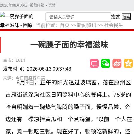
2026年08月06日
投稿邮箱
•
反馈
搜索
搜索
当前位置：
首页
>>
新闻资讯
>>
社会民生
一碗臊子面的幸福滋味
点击：1614
发布时间：2026-06-13 09:37:43
来源：今日固原客户端
6月9日，正午的阳光透过玻璃窗，落在原州区
古雁街道深沟社区日间照料中心的餐桌上。75岁的
哈自明端着一碗热气腾腾的臊子面，慢慢品尝，旁
边还有一碟凉拌黄瓜和一个煮鸡蛋。“以前一个人在
家，煮一顿吃三顿。现在好了，顿顿吃新鲜的，还