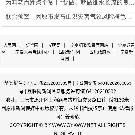
为咱老百姓点个赞丨“要做，就做细水长流的良心生意”
联合预警！固原市发布山洪灾害气象风险橙色预警
|
|
|
|
人民网
新华网
光明网
宁夏纪委监察厅网站
宁夏党建
|
|
|
|
网
宁夏人事考试中心
固原新闻网
固原政府网
宁夏新
|
闻网
备案编号：
|
宁ICP备2022000389号
宁公网安备 64040202000063
| 互联网新闻信息服务许可证 64120210002
号
地址：固原市原州区上海路与古雁街交叉路口往北约130米
固原市新闻传媒中心版权所有，未经书面授权禁止使用 法律顾
问：姜修欣
COPYRIGHT © BY WWW.GYXWW.NET ALL RIGHTS
RESERVED