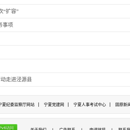
“扩容”
务事项
行动走进泾源县
|
|
|
宁夏纪委监察厅网站
宁夏党建网
宁夏人事考试中心
固原新
关于我们
|
广告联系
|
申请链接
|
联系