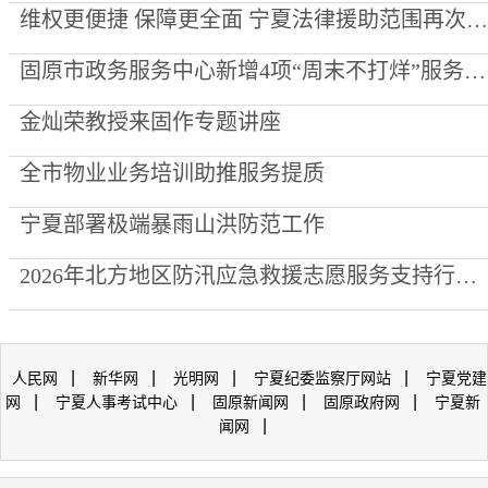
维权更便捷 保障更全面 宁夏法律援助范围再次“扩容”
固原市政务服务中心新增4项“周末不打烊”服务事项
金灿荣教授来固作专题讲座
全市物业业务培训助推服务提质
宁夏部署极端暴雨山洪防范工作
2026年北方地区防汛应急救援志愿服务支持行动走进泾源县
|
|
|
|
人民网
新华网
光明网
宁夏纪委监察厅网站
宁夏党建
|
|
|
|
网
宁夏人事考试中心
固原新闻网
固原政府网
宁夏新
|
闻网