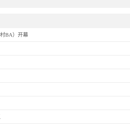
（村BA）开幕
会发展目标
议