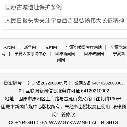
固原古城遗址保护条例
人民日报头版关注宁夏西吉县弘扬伟大长征精神
|
|
|
|
人民网
新华网
光明网
宁夏纪委监察厅网站
宁夏党建
|
|
|
|
网
宁夏人事考试中心
固原新闻网
固原政府网
宁夏新
|
闻网
备案编号：
|
宁ICP备2022000389号
宁公网安备 64040202000063
| 互联网新闻信息服务许可证 64120210002
号
地址：固原市原州区上海路与古雁街交叉路口往北约130米
固原市新闻传媒中心版权所有，未经书面授权禁止使用 法律顾
问：姜修欣
COPYRIGHT © BY WWW.GYXWW.NET ALL RIGHTS