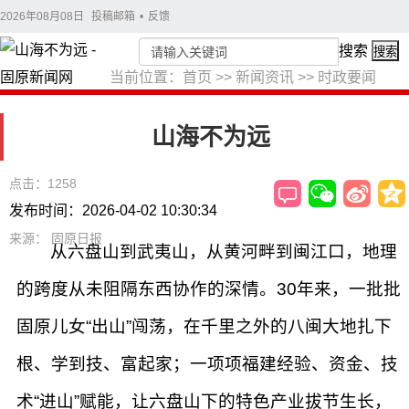
2026年08月08日
投稿邮箱
•
反馈
搜索
搜索
当前位置：
首页
>>
新闻资讯
>>
时政要闻
山海不为远
点击：1258
发布时间：2026-04-02 10:30:34
来源： 固原日报
从六盘山到武夷山，从黄河畔到闽江口，地理
的跨度从未阻隔东西协作的深情。30年来，一批批
固原儿女“出山”闯荡，在千里之外的八闽大地扎下
根、学到技、富起家；一项项福建经验、资金、技
术“进山”赋能，让六盘山下的特色产业拔节生长，