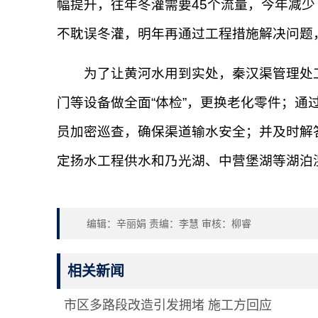
幅提升，往年冬灌需要45个流量，今年减
不耽误冬灌，明年再通过工程措施解决问题
为了让黄河水用到实处，秦汉渠管理处工作
门等设备做全面“体检”，更换老化零件；通
员加密巡查，确保渠道输水安全；并及时解
定扬水工程供水和乃光湖、中营堡湖等湖泊
编辑：辛丽娟 责编：李慧 审核：柳睿
相关新闻
市区多路段改造引发拥堵 施工方回应