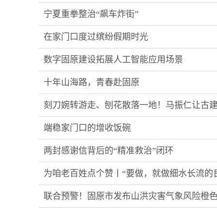
宁夏重拳整治“飙车炸街”
查处违法行为1367起 多人被拘
在家门口度过缤纷假期时光
数字固原建设拓展人工智能应用场景
十年山海路，青春赴固原
刻刀婉转游走、刨花散落一地！马振仁让古
端稳家门口的增收饭碗
两封感谢信背后的“精准救治”闭环
为咱老百姓点个赞丨“要做，就做细水长流的
联合预警！固原市发布山洪灾害气象风险橙