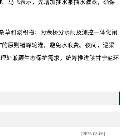
难。马飞表示，先增加抽水泵抽水灌溉，确保
杂草和淤积物；为余桥分水闸及测控一体化闸
地”的原则错峰轮灌，避免水浪费。夜间，巡渠
管理处兼顾生态保护需求，统筹推进陕甘宁盐环
[2026-08-06]