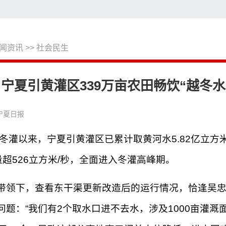
闻资讯
>>
社会民生
搜
宁夏引黄灌区339万亩农田畅饮“越冬水
宁夏日报
冬灌以来，宁夏引黄灌区已累计取黄河水5.82亿立方米
超526立方米/秒
，全面进入冬灌高峰期。
领下，查看东干渠更新改造后的运行情况，恰逢吴忠
题：“我们有2个取水口进不去水，涉及1000亩灌溉