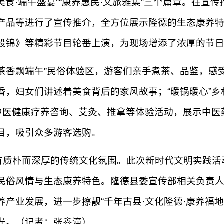
俗美食·端午盛宴”“康养惠民·文旅雅集”三个篇章。在
产品等进行了宣传推介，全方位展示隆德的生态康养
段锦》等精彩节目轮番上演，为现场增添了浓厚的节
茶香飘端午”民俗体验区，游客们亲手煮茶、品鉴，感受
香，妇女们讲述着美食背后的家风故事；“暖锅暖心”
中医健康疗养咨询、艾灸、推拿等体验活动，展示中医
目，吸引众多游客选购。
有质朴而深厚的传统文化氛围。此次新时代文明实践活
民俗风情与生态康养特色。隆德县委宣传部相关负责
产业发展，进一步擦靓“千年古县·文化隆德·康养福
光。（记者：张鑫潼）