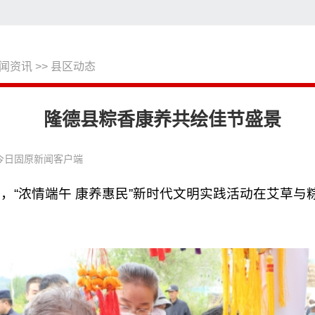
闻资讯
>>
县区动态
搜
隆德县粽香康养共绘佳节盛景
今日固原新闻客户端
非凡，“浓情端午 康养惠民”新时代文明实践活动在艾草
。