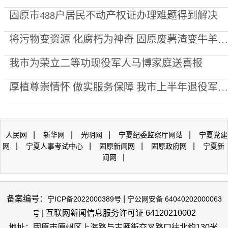
固原市488户居民不动产权证办理难题得到解决
将污物变资源 化腐朽为神奇 固原废薯渣变牛羊美食
我市为荣立二等功现役军人马博家庭送喜报
厚植尊崇情怀 做实服务保障 我市上半年退役军人事务工作交出亮眼答卷
|
|
|
|
人民网
新华网
光明网
宁夏纪委监察厅网站
宁夏党建
|
|
|
|
网
宁夏人事考试中心
固原新闻网
固原政府网
宁夏新
|
闻网
备案编号：
|
宁ICP备2022000389号
宁公网安备 64040202000063
| 互联网新闻信息服务许可证 64120210002
号
地址：固原市原州区上海路与古雁街交叉路口往北约130米