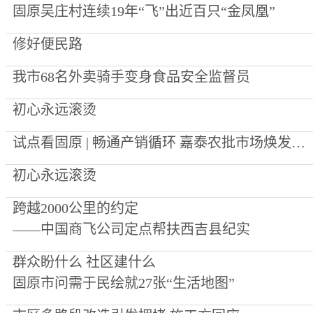
固原吴庄村连续19年“飞”出近百只“金凤凰”
修好便民路
我市68名外卖骑手变身食品安全监督员
初心永远滚烫
试点看固原 | 畅通产销循环 嘉泰农批市场焕发新生机
初心永远滚烫
跨越2000公里的约定
——中国商飞公司定点帮扶西吉县纪实
群众盼什么 社区建什么
固原市问需于民绘就27张“生活地图”