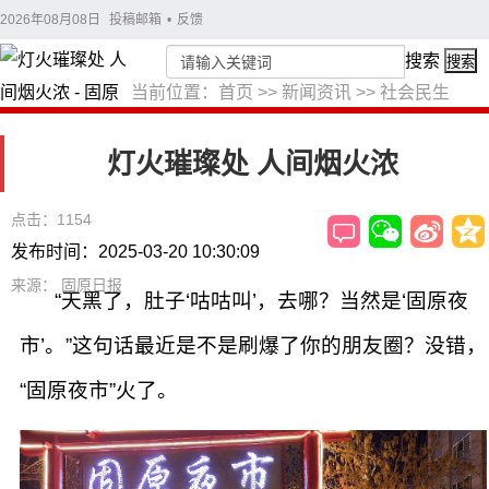
2026年08月08日
投稿邮箱
•
反馈
搜索
搜索
当前位置：
首页
>>
新闻资讯
>>
社会民生
灯火璀璨处 人间烟火浓
点击：1154
发布时间：2025-03-20 10:30:09
来源： 固原日报
“天黑了，肚子‘咕咕叫’，去哪？当然是‘固原夜
市’。”这句话最近是不是刷爆了你的朋友圈？没错，
“固原夜市”火了。