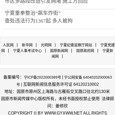
市区多路段改造引发拥堵 施工方回应
宁夏重拳整治“飙车炸街”
查处违法行为1367起 多人被拘
|
|
|
|
人民网
新华网
光明网
宁夏纪委监察厅网站
宁夏党建
|
|
|
|
网
宁夏人事考试中心
固原新闻网
固原政府网
宁夏新
|
闻网
备案编号：
|
宁ICP备2022000389号
宁公网安备 64040202000063
| 互联网新闻信息服务许可证 64120210002
号
地址：固原市原州区上海路与古雁街交叉路口往北约130米
固原市新闻传媒中心版权所有，未经书面授权禁止使用 法律顾
问：姜修欣
COPYRIGHT © BY WWW.GYXWW.NET ALL RIGHTS