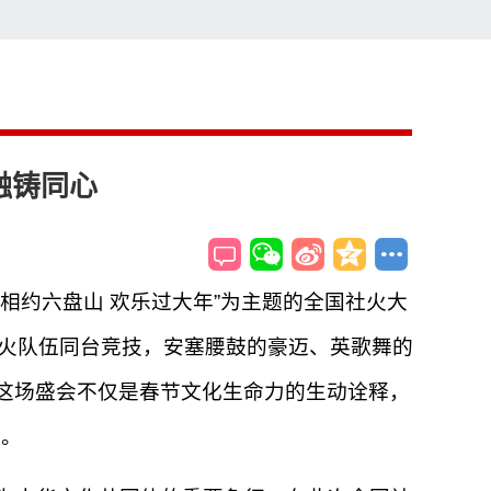
索
搜索
融铸同心
“相约六盘山 欢乐过大年”为主题的全国社火大
社火队伍同台竞技，安塞腰鼓的豪迈、英歌舞的
。这场盛会不仅是春节文化生命力的生动诠释，
口。