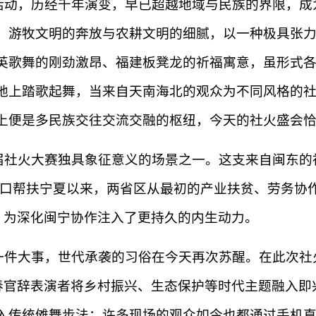
活动，历经千年演变，早已超越地域与民族的界限，成
、游牧文明的奔放与农耕文明的细腻，以一种极具张
英歌舞的刚劲激昂、福建板凳龙的祈福寓意，虽形式各
地上踏歌起舞，当来自天南海北的观众为不同风格的
上便是多民族交往交流交融的枢纽，今天的社火盛会
届社火大赛独具象征意义的场景之一。这支来自闽东的
建对口帮扶宁夏以来，两省区从最初的产业扶贫、劳务协
，为深化闽宁协作注入了更持久的内生动力。
一件大事，世代承袭的习俗在今天再次苏醒。在此次社
春官辞表演者将乡村振兴、生态保护等时代主题融入即
入传统傩舞步法；许多现场的观众如今也都通过手机