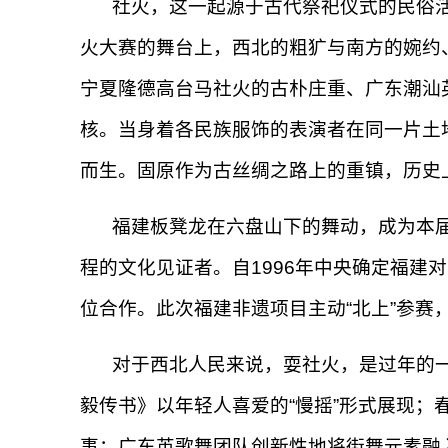
社火，这一起源于古代祭祀仪式的民俗
火大赛的舞台上，西北的粗犷与南方的婉约
宁夏隆德高台马社火的古朴庄重、广东潮汕
核。当身着各民族服饰的表演者在同一片土
而生。固原作为古丝绸之路上的重镇，历史
福建板凳龙在六盘山下的舞动，成为本
程的文化见证者。自1996年中央确定福
位合作。此次福建非遗项目主动“北上”参赛
对于西北人民来说，耍社火，是过年的
毅传书》以年轻人喜爱的“慢摇”形式展现；
事；广东英歌舞团队创新性地将街舞元素融