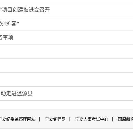
”项目创建推进会召开
“扩容”
务事项
行动走进泾源县
|
|
|
宁夏纪委监察厅网站
宁夏党建网
宁夏人事考试中心
固原新