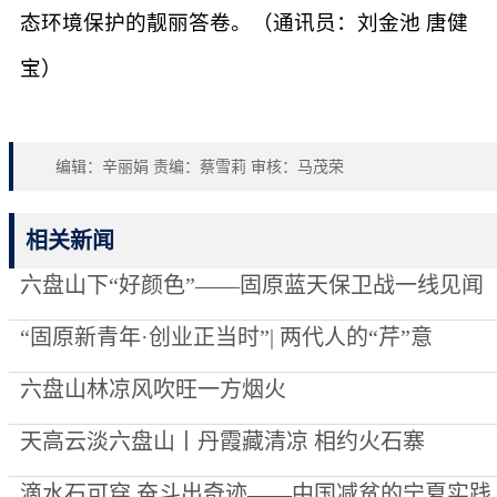
态环境保护的靓丽答卷。（通讯员：刘金池 唐健
宝）
编辑：辛丽娟 责编：蔡雪莉 审核：马茂荣
相关新闻
六盘山下“好颜色”——固原蓝天保卫战一线见闻
“固原新青年·创业正当时”| 两代人的“芹”意
六盘山林凉风吹旺一方烟火
天高云淡六盘山丨丹霞藏清凉 相约火石寨
滴水石可穿 奋斗出奇迹——中国减贫的宁夏实践