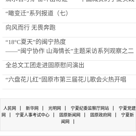
“瞰变迁”系列报道（七）
向风而行 无畏奔跑
“18°C夏天”的闽宁热度
——“闽宁协作 山海情长”主题采访系列观察之二
全总文工团走进固原慰问演出
“六盘花儿红”固原市第三届花儿歌会火热开唱
|
|
|
|
人民网
新华网
光明网
宁夏纪委监察厅网站
宁夏党建
|
|
|
|
网
宁夏人事考试中心
固原新闻网
固原政府网
宁夏新
|
闻网