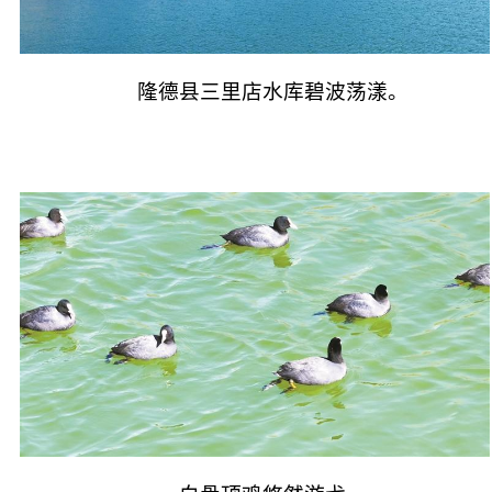
隆德县三里店水库碧波荡漾。