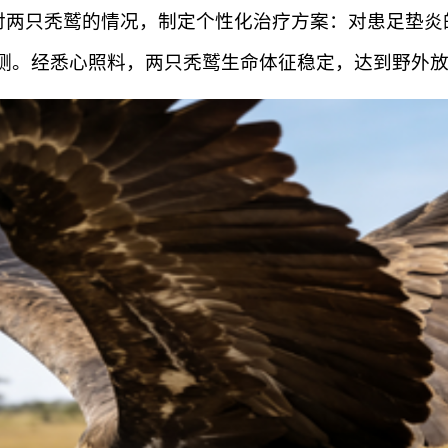
对两只秃鹫的情况，制定个性化治疗方案：对患足垫炎
测。经悉心照料，两只秃鹫生命体征稳定，达到野外