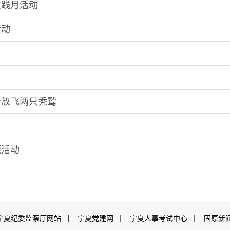
实践月活动
活动
治放飞两只秃鹫
题活动
|
|
|
宁夏纪委监察厅网站
宁夏党建网
宁夏人事考试中心
固原新