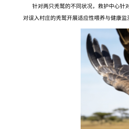
针对两只秃鹫的不同状况，救护中心针
对误入村庄的秃鹫开展适应性喂养与健康监