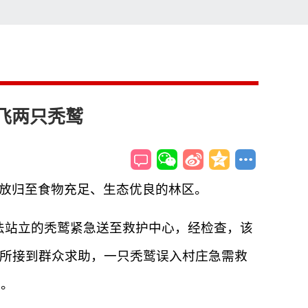
索
搜索
飞两只秃鹫
，放归至食物充足、生态优良的林区。
无法站立的秃鹫紧急送至救护中心，经检查，该
出所接到群众求助，一只秃鹫误入村庄急需救
伤。