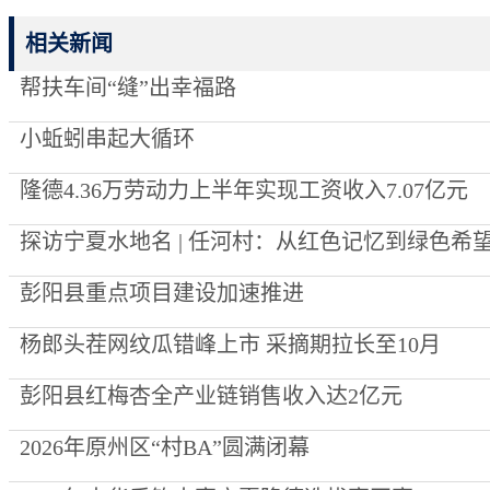
相关新闻
帮扶车间“缝”出幸福路
小蚯蚓串起大循环
隆德4.36万劳动力上半年实现工资收入7.07亿元
探访宁夏水地名 | 任河村：从红色记忆到绿色希
彭阳县重点项目建设加速推进
杨郎头茬网纹瓜错峰上市 采摘期拉长至10月
彭阳县红梅杏全产业链销售收入达2亿元
2026年原州区“村BA”圆满闭幕