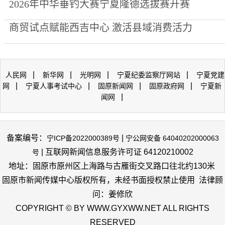
2026年中华垂钓大赛宁夏隆德选拔赛开赛
商贸试点赋能西吉中心 激活县域消费活力
|
|
|
|
人民网
新华网
光明网
宁夏纪委监察厅网站
宁夏党建
|
|
|
|
网
宁夏人事考试中心
固原新闻网
固原政府网
宁夏新
|
闻网
备案编号：
|
宁ICP备2022000389号
宁公网安备 64040202000063
| 互联网新闻信息服务许可证 64120210002
号
地址：固原市原州区上海路与古雁街交叉路口往北约130米
固原市新闻传媒中心版权所有，未经书面授权禁止使用 法律顾
问：姜修欣
COPYRIGHT © BY WWW.GYXWW.NET ALL RIGHTS
RESERVED