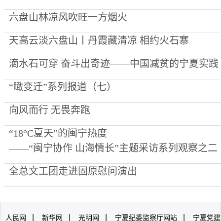
六盘山林凉风吹旺一方烟火
天高云淡六盘山丨丹霞藏清凉 相约火石寨
滴水石可穿 奋斗出奇迹——中国减贫的宁夏实践
“瞰变迁”系列报道（七）
向风而行 无畏奔跑
“18°C夏天”的闽宁热度
——“闽宁协作 山海情长”主题采访系列观察之二
全总文工团走进固原慰问演出
|
|
|
|
人民网
新华网
光明网
宁夏纪委监察厅网站
宁夏党建