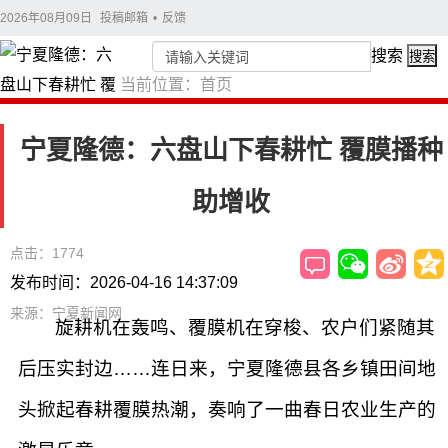
2026年08月09日
投稿邮箱
•
反馈
搜索
搜索
当前位置：
首页
宁夏隆德：六盘山下春耕忙 覆膜播种
助增收
点击：1774
发布时间：2026-04-16 14:37:09
来源：宁夏新闻网
旋耕机在轰鸣、覆膜机在穿梭、农户们紧随其
后压实封边……连日来，宁夏隆德县各乡镇田间地
头掀起春耕覆膜热潮，奏响了一曲春日农业生产的