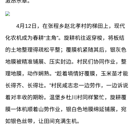
激昂乐章。
4月12日，在张程乡赵北孝村的梯田上，现代
化农机成为春耕“主角”。旋耕机往返穿梭，将板结
的土地整理得疏松平整；覆膜机紧随其后，银灰色
地膜被精准铺展、压实封边。村民们协同作业，整
理地膜，动作娴熟。“趁着墒情好覆膜，玉米苗才能
长得齐、长得壮。”村民咸志忠一边劳作，一边诉说
着对丰收的期盼。温堡乡杜川村同样繁忙，旋耕覆
膜一体机顺着山势作业，银白色地膜绵延铺展，宛
如银色丝带，让田间充满生机。