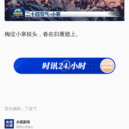
梅绽小寒枝头，春在归雁翅上。
责任编辑：
丁超弋
央视新闻
我用心你放心