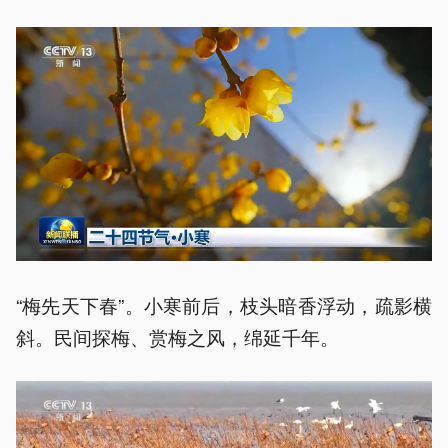
“梅先天下春”。小寒前后，枝头暗香浮动，疏影横
斜。民间探梅、赏梅之风，绵延千年。