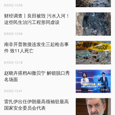
8月9日 13:56
财经调查丨良田被毁 污水入河！
这些民生治污工程形同虚设
8月9日 13:56
南非开普敦接连发生三起枪击事
件 致11人死亡
8月9日 13:18
赵晓卉搭档AI撒贝宁 解锁脱口秀
名场面
03:45
8月9日 13:41
雷扎伊出任伊朗最高领袖驻最高
国家安全委员会代表