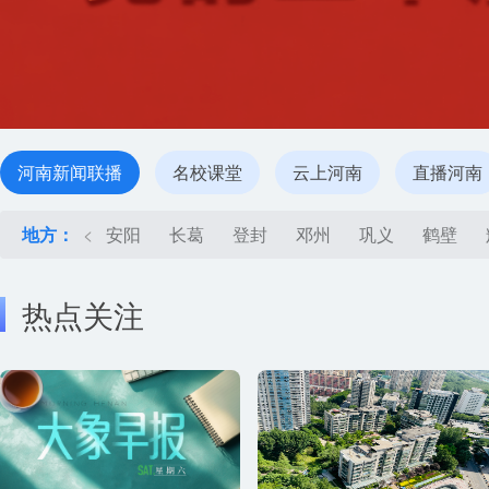
河南新闻联播
名校课堂
云上河南
直播河南
地方：
<
安阳
长葛
登封
邓州
巩义
鹤壁
热点关注