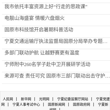
我市依托丰富资源上好“行走的思政课”
电靓山海盛宴 情暖六盘烟火
固原市科技馆开启暑期科普活动
宁夏交通运输厅执法监督局固原分局举办专题知识竞赛 以赛促学锻造执法“头雁”
多部门联动护航 让越野赛更有温度
宁师附中260名学子赴中卫开展研学活动
来源可查 责任可究 固原市三部门联动出击守护餐桌肉品安全
|
|
|
|
人民网
新华网
光明网
宁夏纪委监察厅网站
宁夏党建
|
|
|
|
网
宁夏人事考试中心
固原新闻网
固原政府网
宁夏新
|
闻网