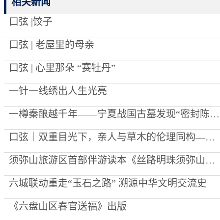
相关新闻
口弦 |饺子
口弦 | 老屋里的母亲
口弦 | 心里那朵 “赛牡丹”
一针一线绣出人生光亮
一樽秦酿越千年——宁夏战国古墓发现“密封陈酿”始末
口弦｜双重目光下，亲人与草木的伦理同构——评李向菊诗集《每一棵草都被深爱过》
须弥山旅游区首部伴游读本《丝路明珠须弥山》出版
六城联动重走“玉石之路” 溯源中华文明交流史
《六盘山区春官送福》出版