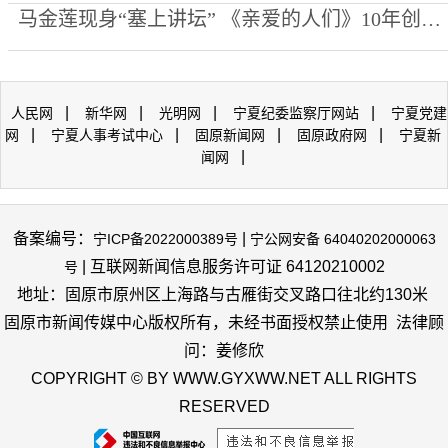
马金莲现身“塞上讲坛” 《亲爱的人们》10年创作心路公开
|
|
|
|
人民网
新华网
光明网
宁夏纪委监察厅网站
宁夏党建
|
|
|
|
网
宁夏人事考试中心
固原新闻网
固原政府网
宁夏新
|
闻网
备案编号：
|
宁ICP备2022000389号
宁公网安备 64040202000063
| 互联网新闻信息服务许可证 64120210002
号
地址：固原市原州区上海路与古雁街交叉路口往北约130米
固原市新闻传媒中心版权所有，未经书面授权禁止使用 法律顾
问：姜修欣
COPYRIGHT © BY WWW.GYXWW.NET ALL RIGHTS
RESERVED