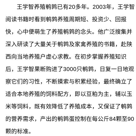
王学智养殖鹌鹑已有20多年。2003年，王学智
阅读书籍时看到鹌鹑养殖周期短、投资少、回报
快，心中便萌生了养殖鹌鹑的念头。他广泛搜集并
深入研读了大量关于鹌鹑及家禽养殖的书籍，赴陕
西向当地养殖户虚心求教。在初步掌握养殖知识
后，王学智果断购进了3000只鹌鹑，日复一日地观
察它们的习性，不断摸索与积累经验，最终确立了
适合本地养殖的饲料配方，即以豆粕为主，辅以玉
米等饲料，既有效降低了养殖成本，又保证了鹌鹑
的营养需求，产出的鹌鹑蛋控制在每公斤84颗至90
颗的标准。