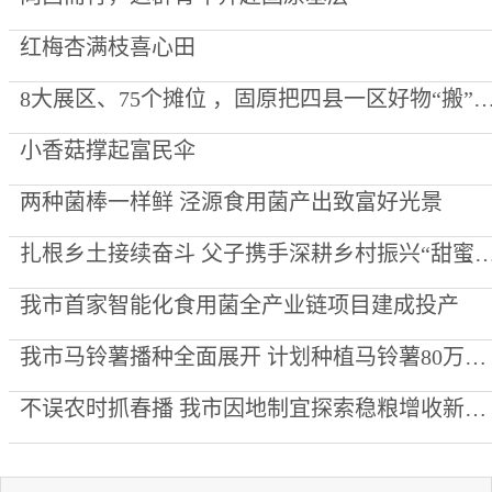
红梅杏满枝喜心田
8大展区、75个摊位 ，固原把四县一区好物“搬”到了
小香菇撑起富民伞
两种菌棒一样鲜 泾源食用菌产出致富好光景
扎根乡土接续奋斗 父子携手深耕乡村振兴“
我市首家智能化食用菌全产业链项目建成投产
我市马铃薯播种全面展开 计划种植马铃薯80万亩 全产业链产值预计60亿元
不误农时抓春播 我市因地制宜探索稳粮增收新路径