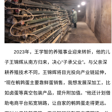
2023年，王学智的养殖事业迎来转折，他的儿
子王锦辉从南方归来，决心“子承父业”。与父亲深
耕养殖技术不同，王锦辉将目光投向产业链延伸，
“现在鹌鹑蛋主要靠鲜蛋销售，我想发展深加工，比
如卤蛋等真空包装产品，提升附加值。”他还计划借
助电商平台拓宽销路，让自家的鹌鹑蛋走得更远。