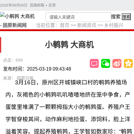
2026年08月09日
投稿邮箱
•
反馈
搜索
搜索
当前位置：
首页
>>
新闻资讯
>>
乡村振兴
小鹌鹑 大商机
点击：699
发布时间：2025-03-19 09:43:48
来源： 固原日报
3月16日，原州区开城镇峡口村的鹌鹑养殖场
内，灰褐色的小鹌鹑叽叽喳喳地挤在笼中争食，产
蛋筐里堆满了一颗颗拇指大小的鹌鹑蛋。养殖户王
学智穿梭其间，动作麻利地捡蛋、添饲料，脸上洋
溢着笑容。提起养殖鹌鹑，王学智如数家珍：“鹌鹑