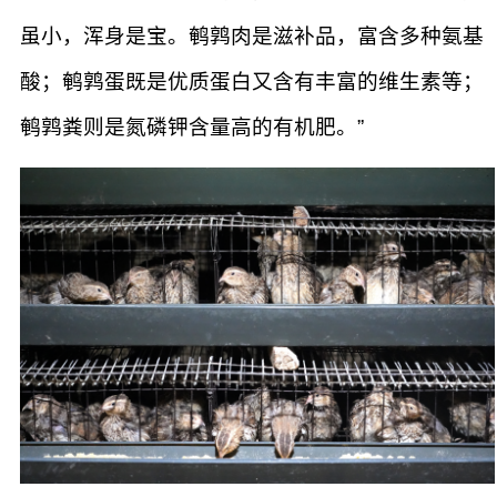
虽小，浑身是宝。鹌鹑肉是滋补品，富含多种氨基
酸；鹌鹑蛋既是优质蛋白又含有丰富的维生素等；
鹌鹑粪则是氮磷钾含量高的有机肥。”