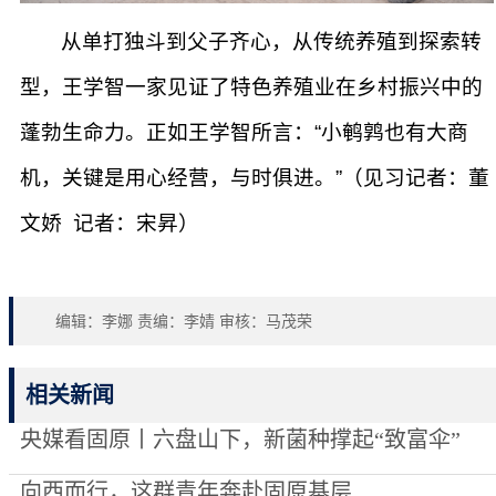
从单打独斗到父子齐心，从传统养殖到探索转
型，王学智一家见证了特色养殖业在乡村振兴中的
蓬勃生命力。正如王学智所言：“小鹌鹑也有大商
机，关键是用心经营，与时俱进。”（见习记者：董
文娇 记者：宋昇）
编辑：李娜 责编：李婧 审核：马茂荣
相关新闻
央媒看固原丨六盘山下，新菌种撑起“致富伞”
向西而行，这群青年奔赴固原基层