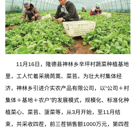
11月16日，隆德县神林乡辛坪村蔬菜种植基地
里，工人忙着采摘茼蒿、菜苔。为壮大村集体经
济，神林乡引进介实农产品有限公司，以“公司＋村
集体＋基地＋农户”的发展模式，规模化、标准化种
植菜心、菜苔、菠菜等，从3月开始，至11月结
束，共采收四茬，前三茬销售额1000万元，第四茬