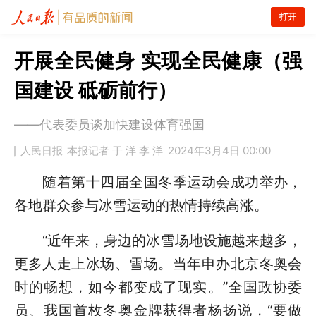
打开
开展全民健身 实现全民健康（强
国建设 砥砺前行）
——代表委员谈加快建设体育强国
人民日报
本报记者 于 洋 李 洋
2024年3月4日 00:00
随着第十四届全国冬季运动会成功举办，
各地群众参与冰雪运动的热情持续高涨。
“近年来，身边的冰雪场地设施越来越多，
更多人走上冰场、雪场。当年申办北京冬奥会
时的畅想，如今都变成了现实。”全国政协委
员、我国首枚冬奥金牌获得者杨扬说，“要做