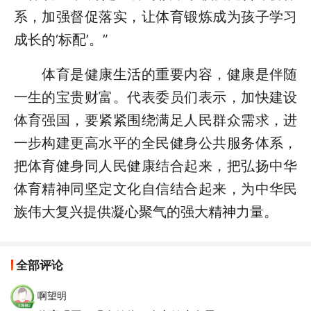
系，加强督促落实，让体育锻炼成为孩子学习
成长的‘标配’。”
体育是健康生活的重要内容，健康是伴随
一生的宝贵财富。代表委员们表示，加快建设
体育强国，要紧紧围绕满足人民群众需求，进
一步构建更高水平的全民健身公共服务体系，
把体育健身同人民健康结合起来，把弘扬中华
体育精神同坚定文化自信结合起来，为中华民
族伟大复兴提供凝心聚气的强大精神力量。
全部评论
啊望明