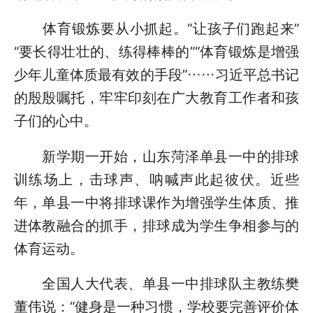
体育锻炼要从小抓起。“让孩子们跑起来”
“要长得壮壮的、练得棒棒的”“体育锻炼是增强
少年儿童体质最有效的手段”……习近平总书记
的殷殷嘱托，牢牢印刻在广大教育工作者和孩
子们的心中。
新学期一开始，山东菏泽单县一中的排球
训练场上，击球声、呐喊声此起彼伏。近些
年，单县一中将排球课作为增强学生体质、推
进体教融合的抓手，排球成为学生争相参与的
体育运动。
全国人大代表、单县一中排球队主教练樊
董伟说：“健身是一种习惯，学校要完善评价体