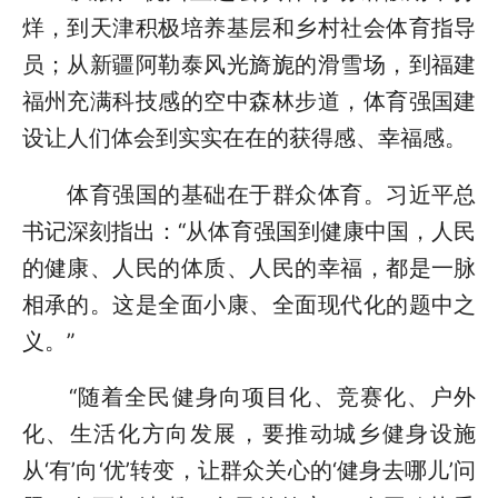
烊，到天津积极培养基层和乡村社会体育指导
员；从新疆阿勒泰风光旖旎的滑雪场，到福建
福州充满科技感的空中森林步道，体育强国建
设让人们体会到实实在在的获得感、幸福感。
体育强国的基础在于群众体育。习近平总
书记深刻指出：“从体育强国到健康中国，人民
的健康、人民的体质、人民的幸福，都是一脉
相承的。这是全面小康、全面现代化的题中之
义。”
“随着全民健身向项目化、竞赛化、户外
化、生活化方向发展，要推动城乡健身设施
从‘有’向‘优’转变，让群众关心的‘健身去哪儿’问